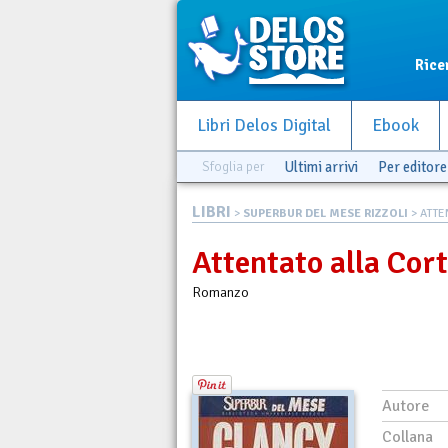
Rice
Libri Delos Digital
Ebook
Sfoglia per
Ultimi arrivi
Per editore
LIBRI
>
SUPERBUR DEL MESE RIZZOLI
> ATTE
Attentato alla Cort
Romanzo
Autore
Collana