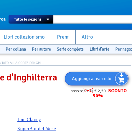
rca
Libri collezionismo
Premi
Altro
Per collana
Per autore
Serie complete
Libri d'arte
Per nego
NTATO ALLA CORTE D'INGHI...
e d'Inghilterra
Aggiungi al carrello
SCONTO
€ 2,50
prezzo:
€5.00
50%
Tom Clancy
SuperBur del Mese