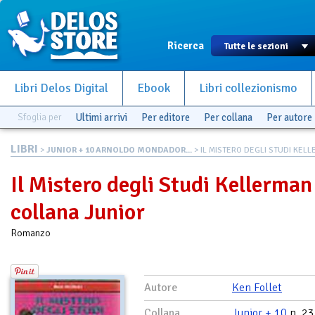
Ricerca
Libri Delos Digital
Ebook
Libri collezionismo
Sfoglia per
Ultimi arrivi
Per editore
Per collana
Per autore
LIBRI
>
JUNIOR + 10 ARNOLDO MONDADOR...
> IL MISTERO DEGLI STUDI KELLE.
Il Mistero degli Studi Kellerman 
collana Junior
Romanzo
Autore
Ken Follet
Collana
Junior + 10
n. 23