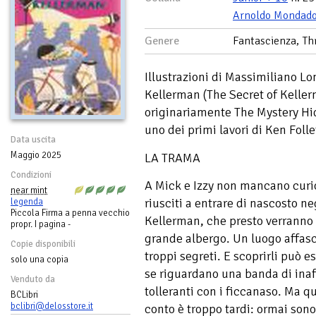
Arnoldo Mondador
Genere
Fantascienza, Thr
Illustrazioni di Massimiliano Lon
Kellerman (The Secret of Kellerm
originariamente The Mystery Hid
uno dei primi lavori di Ken Folle
Data uscita
Maggio 2025
LA TRAMA
Condizioni
A Mick e Izzy non mancano curio
near mint
riusciti a entrare di nascosto n
legenda
Piccola Firma a penna vecchio
Kellerman, che presto verranno 
propr. I pagina -
grande albergo. Un luogo affasc
Copie disponibili
troppi segreti. E scoprirli può e
solo una copia
se riguardano una banda di inaff
Venduto da
tolleranti con i ficcanaso. Ma 
BCLibri
bclibri@delosstore.it
conto è troppo tardi: ormai sono 