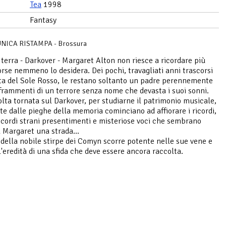
Tea
1998
Fantasy
NICA RISTAMPA - Brossura
 terra - Darkover - Margaret Alton non riesce a ricordare più
forse nemmeno lo desidera. Dei pochi, travagliati anni trascorsi
ta del Sole Rosso, le restano soltanto un padre perennemente
 frammenti di un terrore senza nome che devasta i suoi sonni.
lta tornata sul Darkover, per studiarne il patrimonio musicale,
e dalle pieghe della memoria cominciano ad affiorare i ricordi,
ricordi strani presentimenti e misteriose voci che sembrano
a Margaret una strada...
 della nobile stirpe dei Comyn scorre potente nelle sue vene e
l'eredità di una sfida che deve essere ancora raccolta.