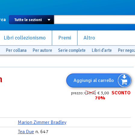
rca
Libri collezionismo
Premi
Altro
Per collana
Per autore
Serie complete
Libri d'arte
Per nego
n
Aggiungi al carrello
SCONTO
€ 3,00
prezzo:
€10.00
70%
Marion Zimmer Bradley
Tea Due
n. 647