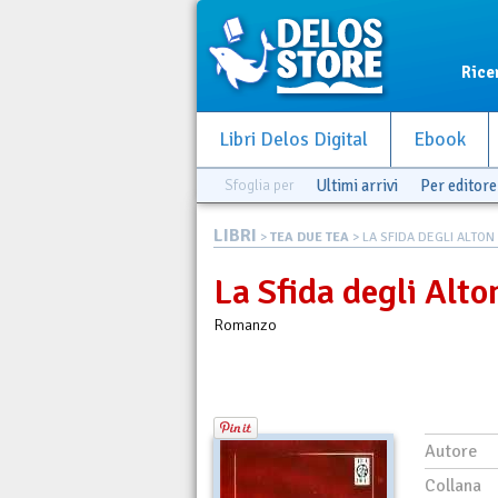
Rice
Libri Delos Digital
Ebook
Sfoglia per
Ultimi arrivi
Per editore
LIBRI
>
TEA DUE TEA
> LA SFIDA DEGLI ALTON
La Sfida degli Alto
Romanzo
Autore
Collana