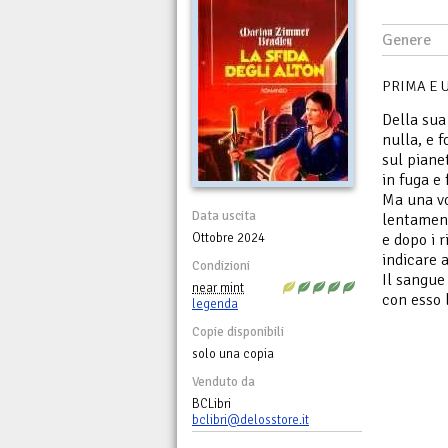
Genere
PRIMA E U
Della sua
nulla, e 
sul piane
in fuga e
Ma una vo
Data uscita
lentament
Ottobre 2024
e dopo i 
indicare 
Condizioni
Il sangue
near mint
con esso 
legenda
Copie disponibili
solo una copia
Venduto da
BCLibri
bclibri@delosstore.it