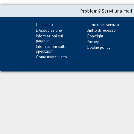
Problemi? Scrivi una mail
Chi siamo
Termini del servizio
L'Associazione
Diritto di recesso
Informazioni sui
Copyright
pagamenti
Privacy
Informazioni sulle
Cookie policy
spedizioni
Come usare il sito