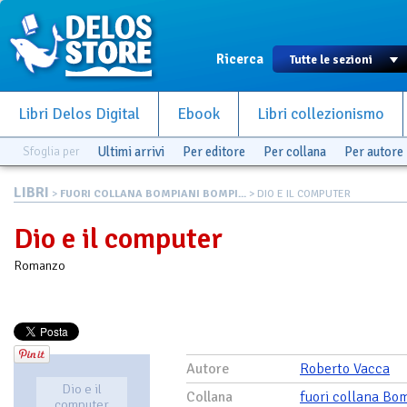
Ricerca
Libri Delos Digital
Ebook
Libri collezionismo
Sfoglia per
Ultimi arrivi
Per editore
Per collana
Per autore
LIBRI
>
FUORI COLLANA BOMPIANI BOMPI...
> DIO E IL COMPUTER
Dio e il computer
Romanzo
Autore
Roberto Vacca
Dio e il
Collana
fuori collana Bo
computer