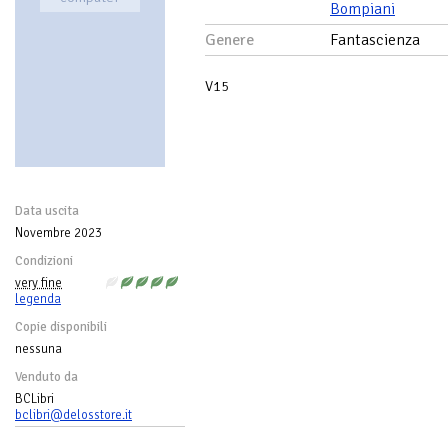
Bompiani
Genere
Fantascienza
V15
Data uscita
Novembre 2023
Condizioni
very fine
legenda
Copie disponibili
nessuna
Venduto da
BCLibri
bclibri@delosstore.it