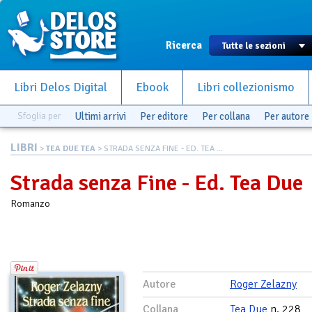
Ricerca
Libri Delos Digital
Ebook
Libri collezionismo
Sfoglia per
Ultimi arrivi
Per editore
Per collana
Per autore
LIBRI
>
TEA DUE TEA
> STRADA SENZA FINE - ED. TEA ...
Strada senza Fine - Ed. Tea Due
Romanzo
Autore
Roger Zelazny
Collana
Tea Due
n. 228