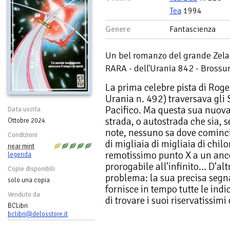
Tea
1994
Genere
Fantascienza
Un bel romanzo del grande Zela
RARA - dell'Urania 842 - Brossu
La prima celebre pista di Roger
Urania n. 492) traversava gli S
Pacifico. Ma questa sua nuov
Data uscita
strada, o autostrada che sia, s
Ottobre 2024
note, nessuno sa dove cominci 
Condizioni
di migliaia di migliaia di chi
near mint
remotissimo punto X a un anc
legenda
prorogabile all'infinito... D'a
Copie disponibili
problema: la sua precisa segna
solo una copia
fornisce in tempo tutte le indi
Venduto da
di trovare i suoi riservatissimi 
BCLibri
bclibri@delosstore.it