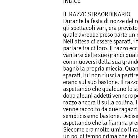
INDICE
IL RAZZO STRAORDINARIO
Durante la festa di nozze del r
gli spettacoli vari, era previs
quale avrebbe preso parte un 
Nell'attesa di essere sparati, i
parlare tra di loro. Il razzo e
vantarsi delle sue grandi quali
commuoversi della sua grande
bagnò la propria miccia. Quan
sparati, lui non riuscì a partir
erano sul suo bastone. Il razzo 
aspettando che qualcuno lo sp
dopo alcuni addetti vennero pe
razzo ancora lì sulla collina,
venne raccolto da due ragazzi
semplicissimo bastone. Deciser
aspettando che la fiamma pre
Siccome era molto umido il raz
un po' di tempo prima che bru