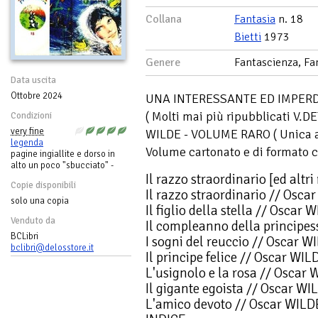
Collana
Fantasia
n. 18
Bietti
1973
Genere
Fantascienza, Fa
Data uscita
Ottobre 2024
UNA INTERESSANTE ED IMPERD
( Molti mai più ripubblicati 
Condizioni
very fine
WILDE - VOLUME RARO ( Unica alt
legenda
Volume cartonato e di formato 
pagine ingiallite e dorso in
alto un poco "sbucciato" -
Il razzo straordinario [ed altr
Copie disponibili
Il razzo straordinario // Osca
solo una copia
Il figlio della stella // Oscar 
Venduto da
Il compleanno della principe
BCLibri
I sogni del reuccio // Oscar W
bclibri@delosstore.it
Il principe felice // Oscar WIL
L'usignolo e la rosa // Oscar
Il gigante egoista // Oscar WI
L'amico devoto // Oscar WILD