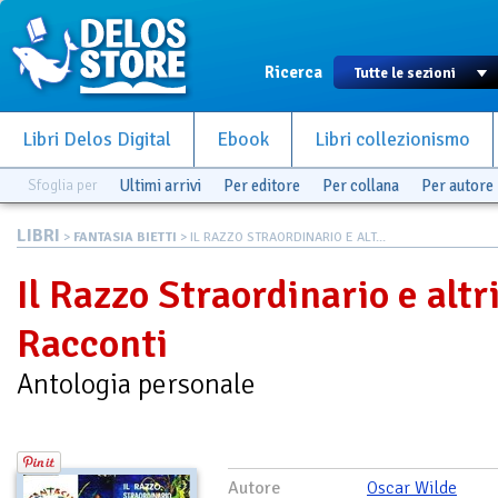
Ricerca
Libri Delos Digital
Ebook
Libri collezionismo
Sfoglia per
Ultimi arrivi
Per editore
Per collana
Per autore
LIBRI
>
FANTASIA BIETTI
> IL RAZZO STRAORDINARIO E ALT...
Il Razzo Straordinario e altr
Racconti
Antologia personale
Autore
Oscar Wilde