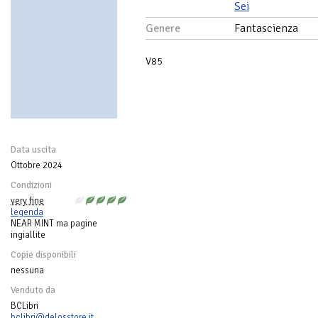
Sei
Genere
Fantascienza
V85
Data uscita
Ottobre 2024
Condizioni
very fine
legenda
NEAR MINT ma pagine
ingiallite
Copie disponibili
nessuna
Venduto da
BCLibri
bclibri@delosstore.it