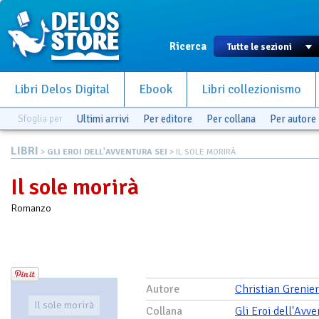
Ricerca
Libri Delos Digital
Ebook
Libri collezionismo
Sfoglia per
Ultimi arrivi
Per editore
Per collana
Per autore
LIBRI
>
GLI EROI DELL'AVVENTURA SEI
> IL SOLE MORIRÀ
Il sole morirà
Romanzo
Autore
Christian Grenier
Il sole morirà
Collana
Gli Eroi dell'Avv