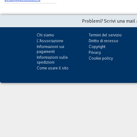
Problemi? Scrivi una mail
Chi siamo
Termini del servizio
L'Associazione
Diritto di recesso
Informazioni sui
Copyright
pagamenti
Privacy
Informazioni sulle
Cookie policy
spedizioni
Come usare il sito