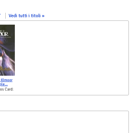
r
Vedi tutti i titoli
 Illmoor
mple…
os Card: