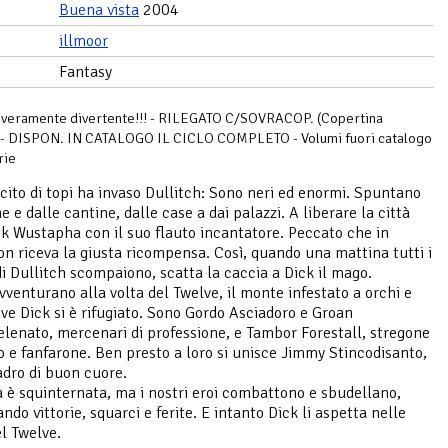
Buena vista
2004
illmoor
Fantasy
y veramente divertente!!! - RILEGATO C/SOVRACOP. (Copertina
 ) - DISPON. IN CATALOGO IL CICLO COMPLETO - Volumi fuori catalogo
rie
rcito di topi ha invaso Dullitch: Sono neri ed enormi. Spuntano
e e dalle cantine, dalle case a dai palazzi. A liberare la città
k Wustapha con il suo flauto incantatore. Peccato che in
n riceva la giusta ricompensa. Così, quando una mattina tutti i
i Dullitch scompaiono, scatta la caccia a Dick il mago.
avventurano alla volta del Twelve, il monte infestato a orchi e
ove Dick si è rifugiato. Sono Gordo Asciadoro e Groan
lenato, mercenari di professione, e Tambor Forestall, stregone
 e fanfarone. Ben presto a loro si unisce Jimmy Stincodisanto,
adro di buon cuore.
a è squinternata, ma i nostri eroi combattono e sbudellano,
ndo vittorie, squarci e ferite. E intanto Dick li aspetta nelle
el Twelve.