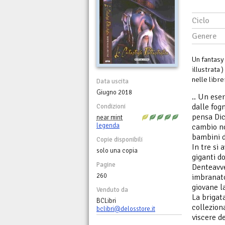
Ciclo
Genere
Un fantas
illustrata
nelle libre
Data uscita
Giugno 2018
.. Un ese
dalle fogn
Condizioni
pensa Dic
near mint
legenda
cambio no
bambini d
Copie disponibili
In tre si 
solo una copia
giganti d
Pagine
Denteavve
260
imbranato
giovane l
Venduto da
La brigat
BCLibri
colleziona
bclibri@delosstore.it
viscere d