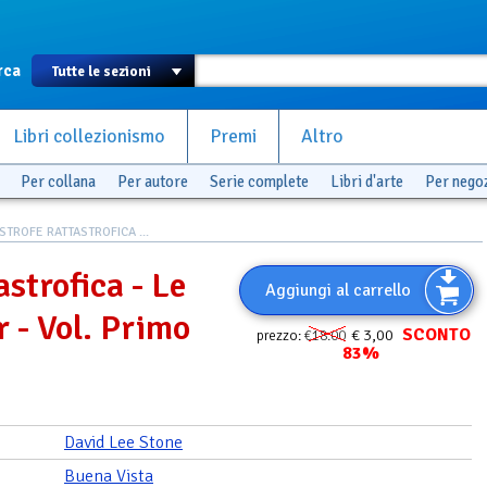
rca
Libri collezionismo
Premi
Altro
Per collana
Per autore
Serie complete
Libri d'arte
Per nego
STROFE RATTASTROFICA ...
strofica - Le
Aggiungi al carrello
 - Vol. Primo
SCONTO
€ 3,00
prezzo:
€18.00
83%
David Lee Stone
Buena Vista