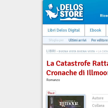
Rice
Libri Delos Digital
Ebook
Sfoglia per
Ultimi arrivi
Per editore
LIBRI
>
BUENA VISTA BUENA VISTA
> LA CATA
La Catastrofe Ratta
Cronache di Illmoor
Romanzo
Autore
Collana