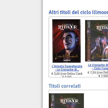
Altri titoli del ciclo illmoo
Le Cronache di
L'Armata Sgangherata
- Ciclo Co
- Le Cronache di…
€ 7,50
(con Del
€ 3,00
(con Delos Card:
€ 7,50)
€ 3,00)
Titoli correlati