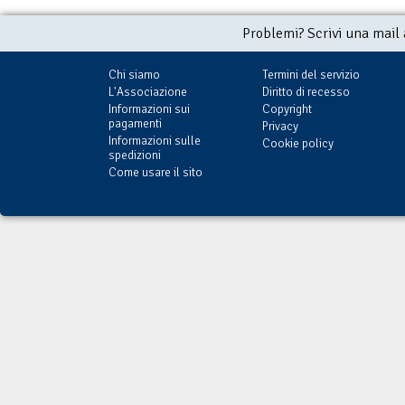
Problemi? Scrivi una mail
Chi siamo
Termini del servizio
L'Associazione
Diritto di recesso
Informazioni sui
Copyright
pagamenti
Privacy
Informazioni sulle
Cookie policy
spedizioni
Come usare il sito