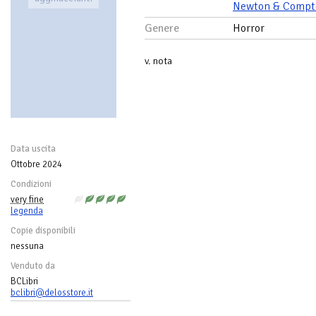
Newton & Compt
Genere
Horror
v. nota
Data uscita
Ottobre 2024
Condizioni
very fine
legenda
Copie disponibili
nessuna
Venduto da
BCLibri
bclibri@delosstore.it