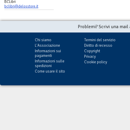
BCLibri
bclibri@delosstore.it
Problemi? Scrivi una mail
Chi siamo
Termini del servizio
L'Associazione
Diritto di recesso
Informazioni sui
Copyright
pagamenti
Privacy
Informazioni sulle
Cookie policy
spedizioni
Come usare il sito