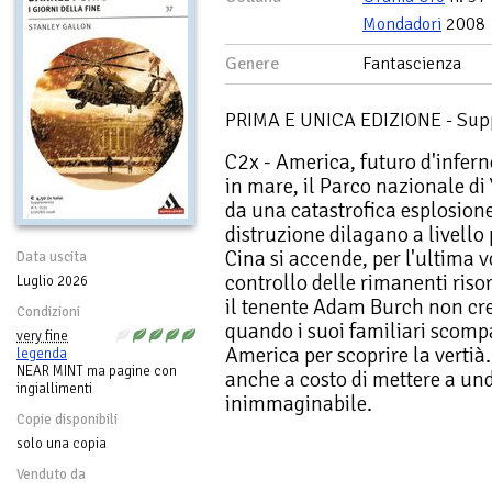
Mondadori
2008
Genere
Fantascienza
PRIMA E UNICA EDIZIONE - Sup
C2x - America, futuro d'infern
in mare, il Parco nazionale di
da una catastrofica esplosion
distruzione dilagano a livello 
Cina si accende, per l'ultima vo
Data uscita
controllo delle rimanenti riso
Luglio 2026
il tenente Adam Burch non cred
Condizioni
quando i suoi familiari scompa
very fine
America per scoprire la vertià.
legenda
NEAR MINT ma pagine con
anche a costo di mettere a un
ingiallimenti
inimmaginabile.
Copie disponibili
solo una copia
Venduto da