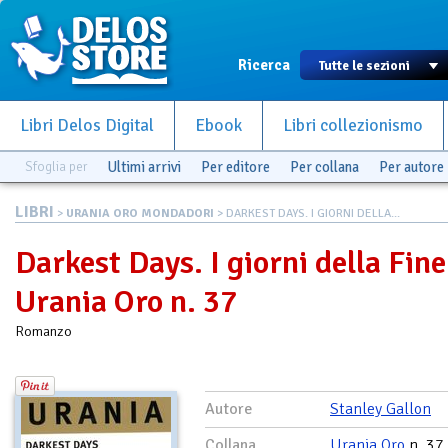
Ricerca
Libri Delos Digital
Ebook
Libri collezionismo
Sfoglia per
Ultimi arrivi
Per editore
Per collana
Per autore
LIBRI
>
URANIA ORO MONDADORI
> DARKEST DAYS. I GIORNI DELLA...
Darkest Days. I giorni della Fine
Urania Oro n. 37
Romanzo
Autore
Stanley Gallon
Collana
Urania Oro
n. 37