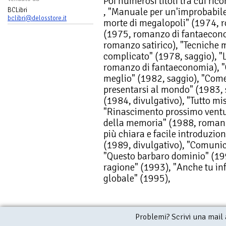
Poi numerosi titoli tra cui ric
, "Manuale per un'improbabile
BCLibri
bclibri@delosstore.it
morte di megalopoli" (1974, r
(1975, romanzo di fantaecon
romanzo satirico), "Tecniche
complicato" (1978, saggio), 
romanzo di fantaeconomia), "
meglio" (1982, saggio), "Come
presentarsi al mondo" (1983, sa
(1984, divulgativo), "Tutto mis
"Rinascimento prossimo venturo
della memoria" (1988, romanz
più chiara e facile introduzio
(1989, divulgativo), "Comunic
"Questo barbaro dominio" (199
ragione" (1993), "Anche tu in
globale" (1995),
Problemi? Scrivi una mail