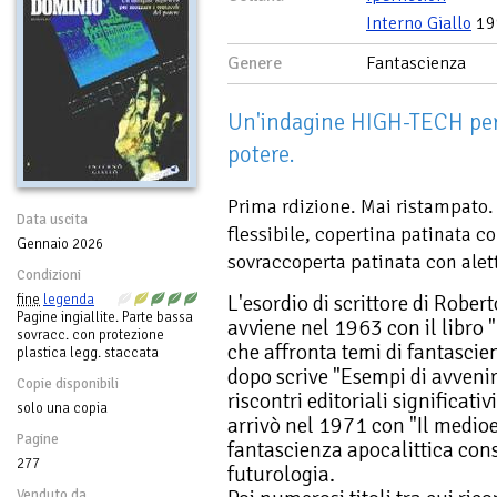
Interno Giallo
19
Genere
Fantascienza
Un'indagine HIGH-TECH per 
potere.
Prima rdizione. Mai ristampato. 
Data uscita
flessibile, copertina patinata con
Gennaio 2026
sovraccoperta patinata con alett
Condizioni
L'esordio di scrittore di Robe
fine
legenda
Pagine ingiallite. Parte bassa
avviene nel 1963 con il libro "
sovracc. con protezione
che affronta temi di fantascie
plastica legg. staccata
dopo scrive "Esempi di avvenir
Copie disponibili
riscontri editoriali significati
solo una copia
arrivò nel 1971 con "Il medio
Pagine
fantascienza apocalittica cons
277
futurologia.
Venduto da