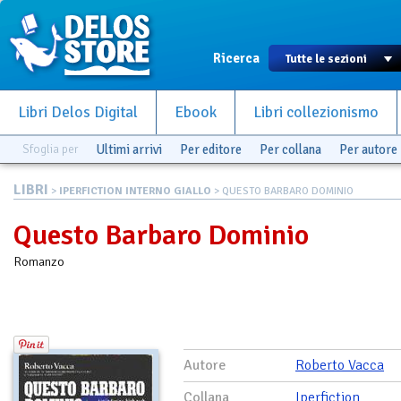
Ricerca
Libri Delos Digital
Ebook
Libri collezionismo
Sfoglia per
Ultimi arrivi
Per editore
Per collana
Per autore
LIBRI
>
IPERFICTION INTERNO GIALLO
> QUESTO BARBARO DOMINIO
Questo Barbaro Dominio
Romanzo
Autore
Roberto Vacca
Collana
Iperfiction