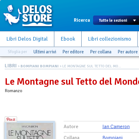
Ricerca
Libri Delos Digital
Ebook
Libri collezionismo
Sfoglia per
Ultimi arrivi
Per editore
Per collana
Per autore
LIBRI
>
BOMPIANI BOMPIANI
> LE MONTAGNE SUL TETTO DEL MO...
Le Montagne sul Tetto del Mond
Romanzo
Autore
Ian Cameron
Collana
Bompiani