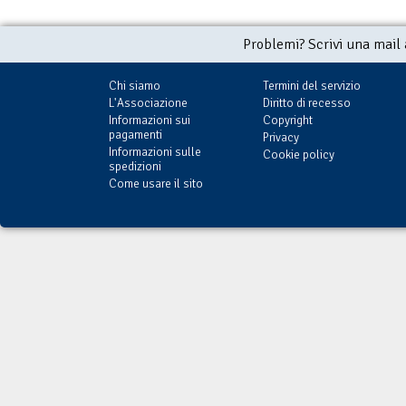
Problemi? Scrivi una mail
Chi siamo
Termini del servizio
L'Associazione
Diritto di recesso
Informazioni sui
Copyright
pagamenti
Privacy
Informazioni sulle
Cookie policy
spedizioni
Come usare il sito