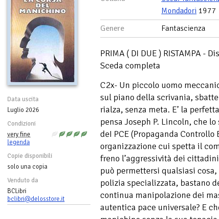
Mondadori
1977
Genere
Fantascienza
PRIMA ( DI DUE ) RISTAMPA - Disp
Sceda completa
C2x- Un piccolo uomo meccanico
sul piano della scrivania, sbatte
Data uscita
rialza, senza meta. E’ la perfe
Luglio 2026
pensa Joseph P. Lincoln, che lo 
Condizioni
deI PCE (Propaganda Controllo 
very fine
legenda
organizzazione cui spetta il co
Copie disponibili
freno l’aggressività dei cittad
solo una copia
può permettersi qualsiasi cosa,
Venduto da
polizia specializzata, bastano de
BCLibri
continua manipolazione dei ma
bclibri@delosstore.it
autentica pace universale? E che