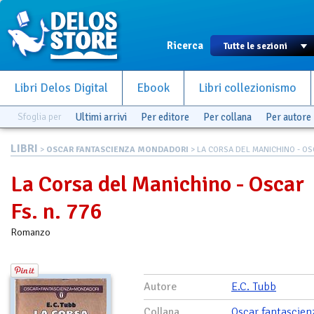
Ricerca
Libri Delos Digital
Ebook
Libri collezionismo
Sfoglia per
Ultimi arrivi
Per editore
Per collana
Per autore
LIBRI
>
OSCAR FANTASCIENZA MONDADORI
> LA CORSA DEL MANICHINO - OSC
La Corsa del Manichino - Oscar
Fs. n. 776
Romanzo
Autore
E.C. Tubb
Collana
Oscar fantascien