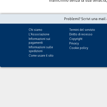
manichino senza la sua tenacia,
Problemi? Scrivi una mail
Chi siamo
Termini del servizio
L'Associazione
Diritto di recesso
Informazioni sui
Copyright
pagamenti
Privacy
Informazioni sulle
Cookie policy
spedizioni
Come usare il sito