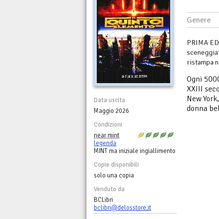
Genere
PRIMA EDIZ
sceneggiat
ristampa n
Ogni 5000
XXIII seco
New York,
Data uscita
donna bel
Maggio 2026
Condizioni
near mint
legenda
MINT ma iniziale ingiallimento
Copie disponibili
solo una copia
Venduto da
BCLibri
bclibri@delosstore.it