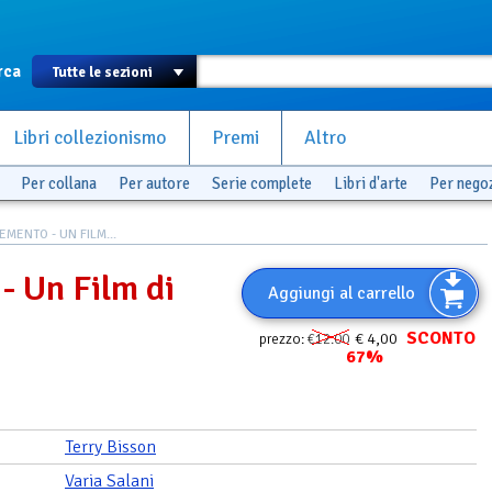
rca
Libri collezionismo
Premi
Altro
Per collana
Per autore
Serie complete
Libri d'arte
Per nego
EMENTO - UN FILM...
- Un Film di
Aggiungi al carrello
SCONTO
€ 4,00
prezzo:
€12.00
67%
Terry Bisson
Varia Salani