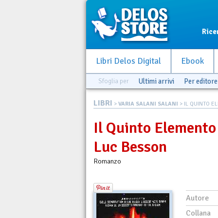
Rice
Libri Delos Digital
Ebook
Sfoglia per
Ultimi arrivi
Per editore
LIBRI
>
VARIA SALANI SALANI
> IL QUINTO EL
Il Quinto Elemento 
Luc Besson
Romanzo
Autore
Collana