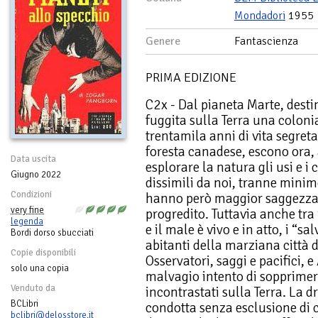
Mondadori
1955
Genere
Fantascienza
PRIMA EDIZIONE
C2x - Dal pianeta Marte, desti
fuggita sulla Terra una coloni
trentamila anni di vita segreta
foresta canadese, escono ora,
Data uscita
esplorare la natura gli usi e i
Giugno 2022
dissimili da noi, tranne minime
Condizioni
hanno però maggior saggezza e
very fine
progredito. Tuttavia anche tra i
legenda
e il male è vivo e in atto, i “s
Bordi dorso sbucciati
abitanti della marziana città d
Copie disponibili
Osservatori, saggi e pacifici, 
solo una copia
malvagio intento di sopprime
Venduto da
incontrastati sulla Terra. La 
BCLibri
condotta senza esclusione di 
bclibri@delosstore.it