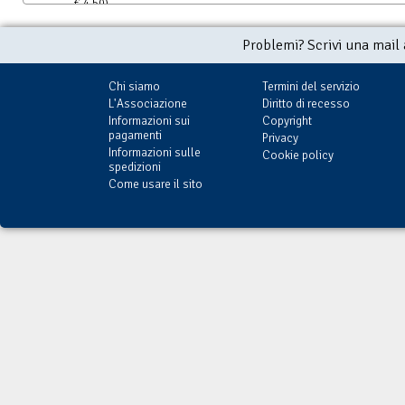
€ 4,50)
Problemi? Scrivi una mail
Chi siamo
Termini del servizio
L'Associazione
Diritto di recesso
Informazioni sui
Copyright
pagamenti
Privacy
Informazioni sulle
Cookie policy
spedizioni
Come usare il sito