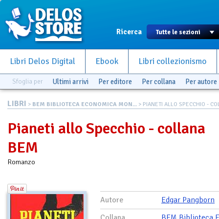
Ricerca
Libri Delos Digital
Ebook
Libri collezionismo
Sfoglia per
Ultimi arrivi
Per editore
Per collana
Per autore
LIBRI
>
BEM BIBLIOTECA ECONOMICA MON...
> PIANETI ALLO SPECCHIO - COL
Pianeti allo Specchio - collana
BEM
Romanzo
Autore
Edgar Pangborn
Collana
BEM Biblioteca 