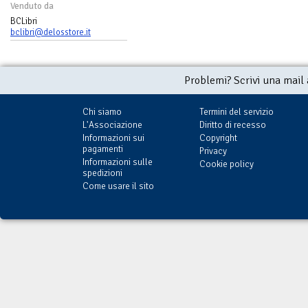
Venduto da
BCLibri
bclibri@delosstore.it
Problemi? Scrivi una mail
Chi siamo
Termini del servizio
L'Associazione
Diritto di recesso
Informazioni sui
Copyright
pagamenti
Privacy
Informazioni sulle
Cookie policy
spedizioni
Come usare il sito