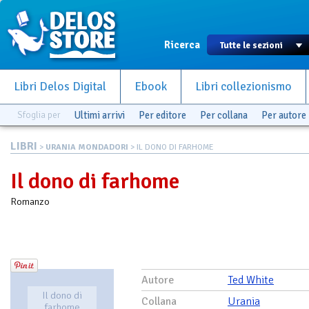
Ricerca
Libri Delos Digital
Ebook
Libri collezionismo
Sfoglia per
Ultimi arrivi
Per editore
Per collana
Per autore
LIBRI
>
URANIA MONDADORI
> IL DONO DI FARHOME
Il dono di farhome
Romanzo
Autore
Ted White
Il dono di
Collana
Urania
farhome