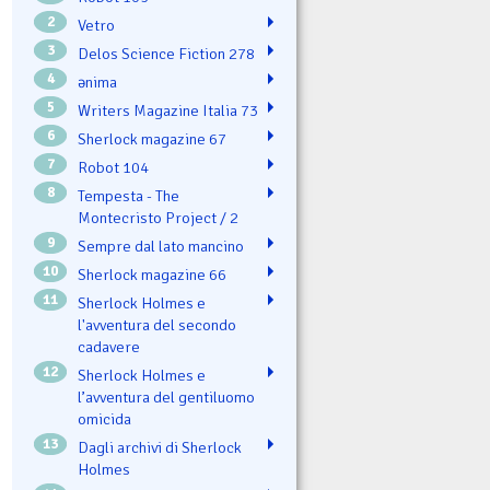
2
Vetro
3
Delos Science Fiction 278
4
ənima
5
Writers Magazine Italia 73
6
Sherlock magazine 67
7
Robot 104
8
Tempesta - The
Montecristo Project / 2
9
Sempre dal lato mancino
10
Sherlock magazine 66
11
Sherlock Holmes e
l'avventura del secondo
cadavere
12
Sherlock Holmes e
l’avventura del gentiluomo
omicida
13
Dagli archivi di Sherlock
Holmes