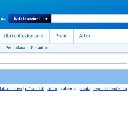
rca
Libri collezionismo
Premi
Altro
Per collana
Per autore
data di arrivo
più venduti
titolo
autore
uscita
-
legenda condizioni