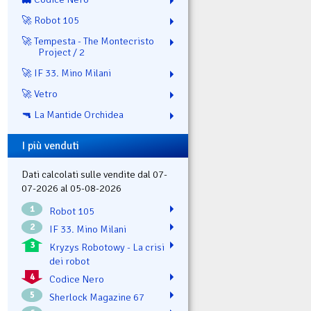
🚀 Robot 105
🚀 Tempesta - The Montecristo
Project / 2
🚀 IF 33. Mino Milani
🚀 Vetro
🔫 La Mantide Orchidea
I più venduti
Dati calcolati sulle vendite dal 07-
07-2026 al 05-08-2026
1
Robot 105
2
IF 33. Mino Milani
3
Kryzys Robotowy - La crisi
dei robot
4
Codice Nero
5
Sherlock Magazine 67