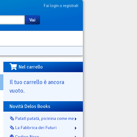
Fai login o registrati
Vai
Nel carrello
Il tuo carrello è ancora
vuoto.
Novità Delos Books
🗞️ Patatì patatà, picinina come me
🗞️ La Fabbrica dei Futuri
👻 Codice Nero