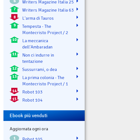
6
Writers Magazine Italia 25
7
Writers Magazine Italia 63
8
L'arma di Tauros
9
Tempesta - The
Montecristo Project / 2
10
La meccanica
dell'Ambaradan
11
Non ci indurre in
tentazione
12
Sussurrami, o dea
13
La prima colonia - The
Montecristo Project / 1
14
Robot 103
15
Robot 104
Ebook più venduti
Aggiornata ogni ora
1
Robot 105