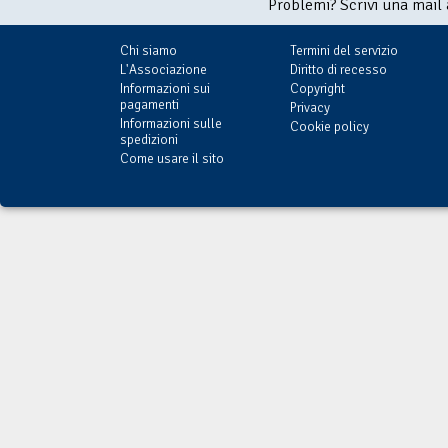
Problemi? Scrivi una mail
Chi siamo
Termini del servizio
L'Associazione
Diritto di recesso
Informazioni sui
Copyright
pagamenti
Privacy
Informazioni sulle
Cookie policy
spedizioni
Come usare il sito