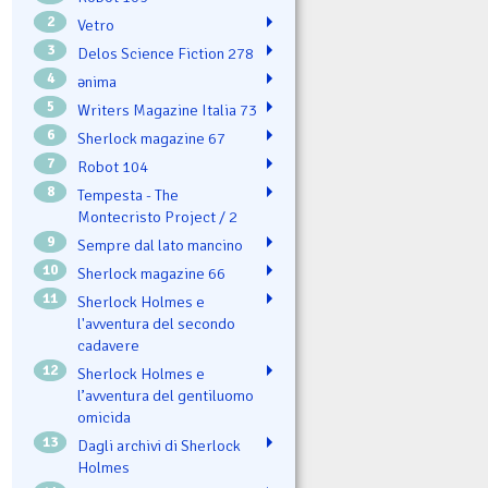
2
Vetro
3
Delos Science Fiction 278
4
ənima
5
Writers Magazine Italia 73
6
Sherlock magazine 67
7
Robot 104
8
Tempesta - The
Montecristo Project / 2
9
Sempre dal lato mancino
10
Sherlock magazine 66
11
Sherlock Holmes e
l'avventura del secondo
cadavere
12
Sherlock Holmes e
l’avventura del gentiluomo
omicida
13
Dagli archivi di Sherlock
Holmes