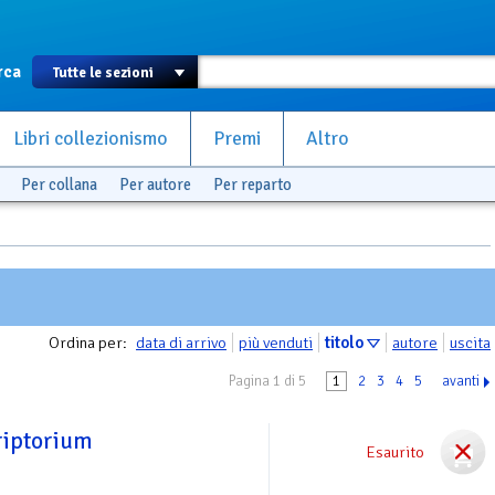
rca
Libri collezionismo
Premi
Altro
Per collana
Per autore
Per reparto
Ordina per:
data di arrivo
più venduti
titolo
autore
uscita
Pagina 1 di 5
1
2
3
4
5
avanti
riptorium
Esaurito