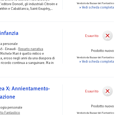
Venduto da Bazaar del Fantastico
'editore Donoël, gli industriali Citroën e
» Vedi scheda completa
lekhin e Cabablanca, Saint-Exupéry,...
infanzia
Esaurito
ia personale
45 - Einaudi -
Reparto narrativa
Prodotto nuovo
 Michele Mari è quello mitico e
Venduto da Bazaar del Fantastico
ia, eroso negli anni da una diaspora di
» Vedi scheda completa
ui ricordo continua a sanguinare. Ma in
rea X: Annientamento-
Esaurito
tazione
Prodotto nuovo
logia personale
to Fantastico
Venduto da Bazaar del Fantastico