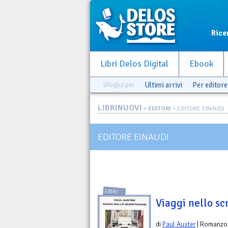
Rice
Libri Delos Digital
Ebook
Sfoglia per
Ultimi arrivi
Per editore
LIBRINUOVI
>
EDITORI
> EDITORE EINAUDI
EDITORE EINAUDI
LIBRI
Viaggi nello sc
di
Paul Auster
| Romanzo