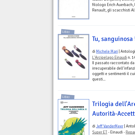
filologo Erich Auerbach, l
Renault, gli scacchisti A
LIBRI
Tu, sanguinosa 
di
Michele Mari
| Antolog
L'Arcipelago Einaudi
n. 1
Il passato raccontato da
irrecuperabile dell'infanz
oggetti e sentimenti il c
questi...
LIBRI
Trilogia dell'A
Autorità-Accet
di
Jeff VanderMeer
| Anto
Super ET
- Einaudi -
Repar