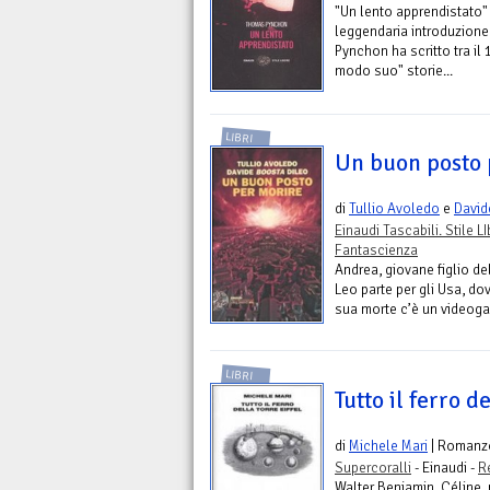
"Un lento apprendistato" 
leggendaria introduzione
Pynchon ha scritto tra il
modo suo" storie...
LIBRI
Un buon posto 
di
Tullio Avoledo
e
David
Einaudi Tascabili. Stile L
Fantascienza
Andrea, giovane figlio de
Leo parte per gli Usa, dov
sua morte c’è un videogam
LIBRI
Tutto il ferro de
di
Michele Mari
| Romanz
Supercoralli
- Einaudi -
R
Walter Benjamin, Céline, 