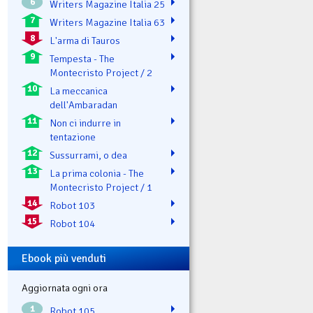
6
Writers Magazine Italia 25
7
Writers Magazine Italia 63
8
L'arma di Tauros
9
Tempesta - The
Montecristo Project / 2
10
La meccanica
dell'Ambaradan
11
Non ci indurre in
tentazione
12
Sussurrami, o dea
13
La prima colonia - The
Montecristo Project / 1
14
Robot 103
15
Robot 104
Ebook più venduti
Aggiornata ogni ora
1
Robot 105