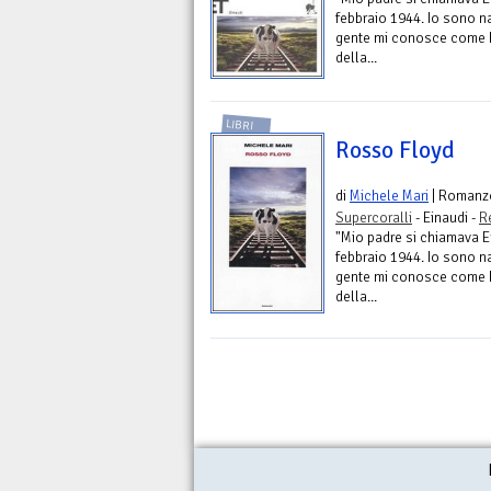
febbraio 1944. Io sono na
gente mi conosce come R
della...
LIBRI
Rosso Floyd
di
Michele Mari
| Romanz
Supercoralli
- Einaudi -
R
"Mio padre si chiamava Er
febbraio 1944. Io sono na
gente mi conosce come R
della...