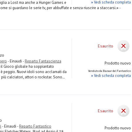
» Vedi scheda completa
miglia a Lost ma anche a Hunger Games e
 come si guardano le serie tv, per abbuffate e senza riuscire a staccarsi.» -
Esaurito
zo
ibero
- Einaudi -
Reparto Fantascienza
Prodotto nuovo
, il Gioco globale ha soppiantato
Venduto da Bazaar del Fantastico
 è peggio. Nuovi idoli sono acclamati da
» Vedi scheda completa
iù calciatori, attori o rockstar. Sono...
Esaurito
o
i
- Einaudi -
Reparto Fantastico
Prodotto nuovo
ic Fletcher Waters. Morì ad Anzio il 18