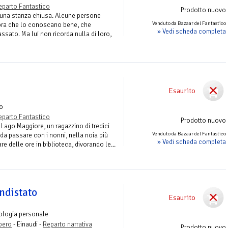
eparto Fantastico
Prodotto nuovo
n una stanza chiusa. Alcune persone
Venduto da Bazaar del Fantastico
ra che lo conoscano bene, che
» Vedi scheda completa
ssato. Ma lui non ricorda nulla di loro,
Esaurito
o
eparto Fantastico
Prodotto nuovo
l Lago Maggiore, un ragazzino di tredici
Venduto da Bazaar del Fantastico
da passare con i nonni, nella noia più
» Vedi scheda completa
re delle ore in biblioteca, divorando le...
ndistato
Esaurito
ologia personale
ibero
- Einaudi -
Reparto narrativa
Prodotto nuovo