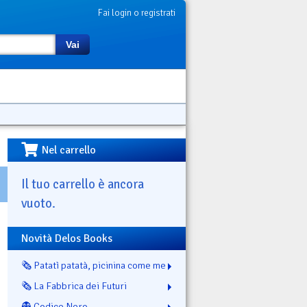
Fai login o registrati
Vai
Nel carrello
Il tuo carrello è ancora
vuoto.
Novità Delos Books
🗞️ Patatì patatà, picinina come me
🗞️ La Fabbrica dei Futuri
👻 Codice Nero