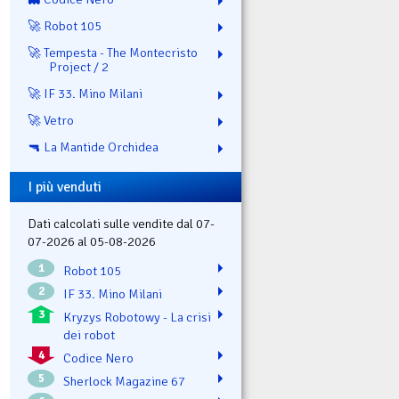
🚀 Robot 105
🚀 Tempesta - The Montecristo
Project / 2
🚀 IF 33. Mino Milani
🚀 Vetro
🔫 La Mantide Orchidea
I più venduti
Dati calcolati sulle vendite dal 07-
07-2026 al 05-08-2026
1
Robot 105
2
IF 33. Mino Milani
3
Kryzys Robotowy - La crisi
dei robot
4
Codice Nero
5
Sherlock Magazine 67