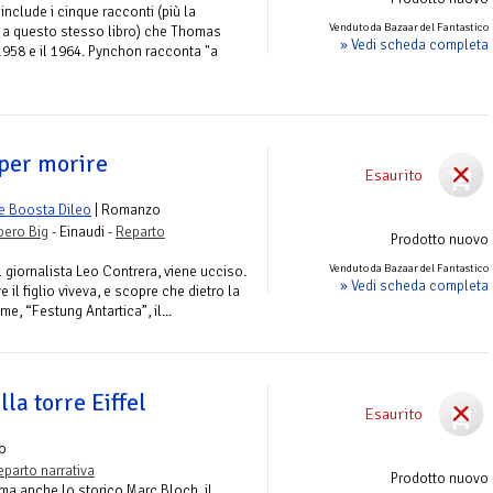
include i cinque racconti (più la
Venduto da Bazaar del Fantastico
 a questo stesso libro) che Thomas
» Vedi scheda completa
 1958 e il 1964. Pynchon racconta "a
per morire
Esaurito
e Boosta Dileo
| Romanzo
Ibero Big
- Einaudi -
Reparto
Prodotto nuovo
Venduto da Bazaar del Fantastico
l giornalista Leo Contrera, viene ucciso.
» Vedi scheda completa
e il figlio viveva, e scopre che dietro la
e, “Festung Antartica”, il...
lla torre Eiffel
Esaurito
o
eparto narrativa
Prodotto nuovo
ma anche lo storico Marc Bloch, il