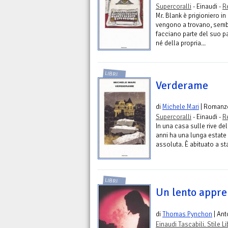
Supercoralli
- Einaudi -
R
Mr. Blank è prigioniero i
vengono a trovano, semb
facciano parte del suo pa
né della propria...
LIBRI
Verderame
di
Michele Mari
| Romanz
Supercoralli
- Einaudi -
R
In una casa sulle rive de
anni ha una lunga estate 
assoluta. È abituato a sta
LIBRI
Un lento appre
di
Thomas Pynchon
| Ant
Einaudi Tascabili. Stile L