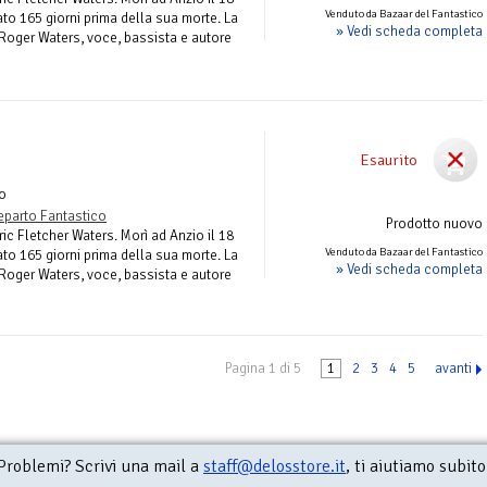
Venduto da Bazaar del Fantastico
to 165 giorni prima della sua morte. La
» Vedi scheda completa
oger Waters, voce, bassista e autore
Esaurito
o
eparto Fantastico
Prodotto nuovo
ic Fletcher Waters. Morì ad Anzio il 18
Venduto da Bazaar del Fantastico
to 165 giorni prima della sua morte. La
» Vedi scheda completa
oger Waters, voce, bassista e autore
Pagina 1 di 5
1
2
3
4
5
avanti
Problemi? Scrivi una mail a
staff@delosstore.it
, ti aiutiamo subito