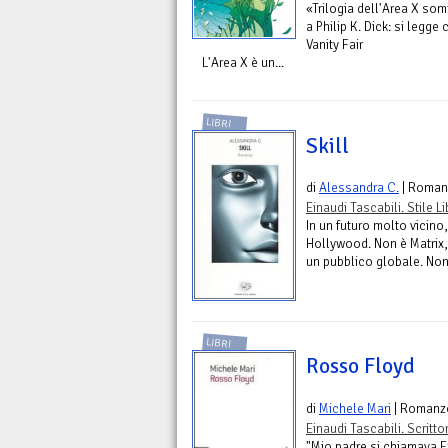
«Trilogia dell'Area X so
a Philip K. Dick: si legge
Vanity Fair
L'Area X è un...
LIBRI
Skill
di
Alessandra C.
| Roman
Einaudi Tascabili. Stile L
In un futuro molto vicino
Hollywood. Non è Matrix,
un pubblico globale. Non p
LIBRI
Rosso Floyd
di
Michele Mari
| Romanz
Einaudi Tascabili. Scrittor
"Mio padre si chiamava Er