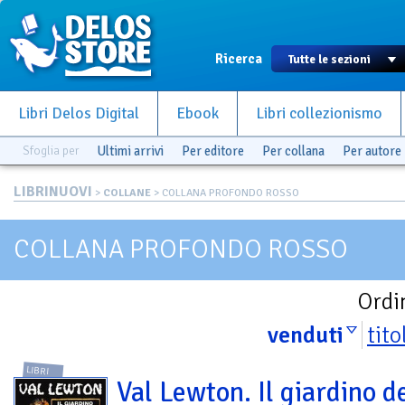
Ricerca
Libri Delos Digital
Ebook
Libri collezionismo
Sfoglia per
Ultimi arrivi
Per editore
Per collana
Per autore
LIBRINUOVI
>
COLLANE
> COLLANA PROFONDO ROSSO
COLLANA PROFONDO ROSSO
Ordi
venduti
tito
LIBRI
Val Lewton. Il giardino d