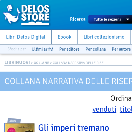
Ricerca
Libri Delos Digital
Ebook
Libri collezionismo
Sfoglia per
Ultimi arrivi
Per editore
Per collana
Per autore
LIBRINUOVI
>
COLLANE
> COLLANA NARRATIVA DELLE RISE...
COLLANA NARRATIVA DELLE RISE
Ordina
venduti
tito
LIBRI
Gli imperi tremano