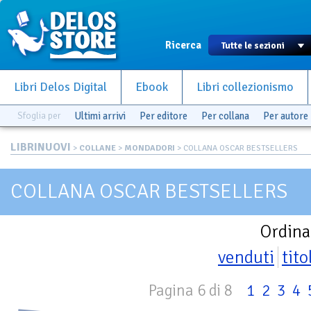
Ricerca
Libri Delos Digital
Ebook
Libri collezionismo
Sfoglia per
Ultimi arrivi
Per editore
Per collana
Per autore
LIBRINUOVI
>
COLLANE
>
MONDADORI
> COLLANA OSCAR BESTSELLERS
COLLANA OSCAR BESTSELLERS
Ordina
venduti
tito
Pagina 6 di 8
1
2
3
4