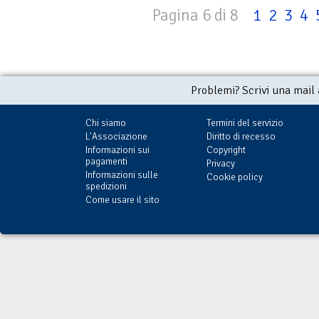
Pagina 6 di 8
1
2
3
4
Problemi? Scrivi una mail
Chi siamo
Termini del servizio
L'Associazione
Diritto di recesso
Informazioni sui
Copyright
pagamenti
Privacy
Informazioni sulle
Cookie policy
spedizioni
Come usare il sito