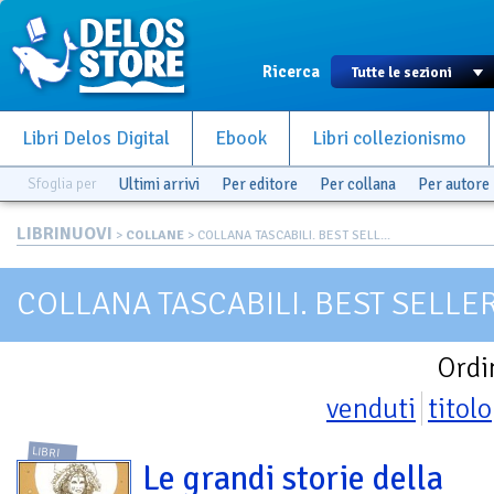
Ricerca
Libri Delos Digital
Ebook
Libri collezionismo
Sfoglia per
Ultimi arrivi
Per editore
Per collana
Per autore
LIBRINUOVI
>
COLLANE
> COLLANA TASCABILI. BEST SELL...
COLLANA TASCABILI. BEST SELLE
Ordi
venduti
titolo
LIBRI
Le grandi storie della