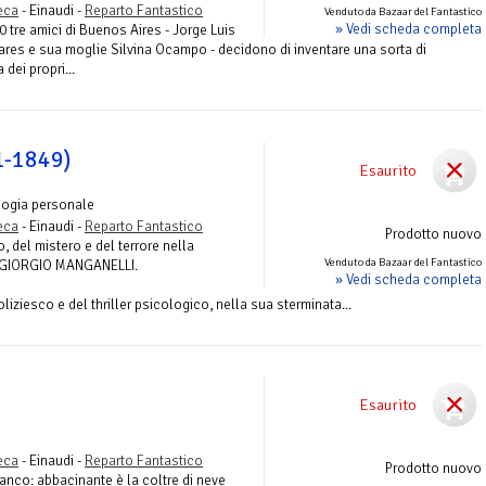
teca
- Einaudi -
Reparto Fantastico
Venduto da Bazaar del Fantastico
» Vedi scheda completa
30 tre amici di Buenos Aires - Jorge Luis
res e sua moglie Silvina Ocampo - decidono di inventare una sorta di
dei propri...
1-1849)
Esaurito
logia personale
teca
- Einaudi -
Reparto Fantastico
Prodotto nuovo
bo, del mistero e del terrore nella
Venduto da Bazaar del Fantastico
di GIORGIO MANGANELLI.
» Vedi scheda completa
liziesco e del thriller psicologico, nella sua sterminata...
Esaurito
teca
- Einaudi -
Reparto Fantastico
Prodotto nuovo
bianco: abbacinante è la coltre di neve