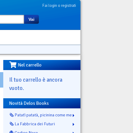
Fai login o registrati
Vai
Nel carrello
Il tuo carrello è ancora
vuoto.
Novità Delos Books
🗞️ Patatì patatà, picinina come me
🗞️ La Fabbrica dei Futuri
👻 Codice Nero