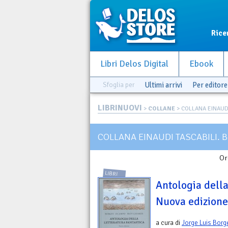
Rice
Libri Delos Digital
Ebook
Sfoglia per
Ultimi arrivi
Per editore
LIBRINUOVI
>
COLLANE
> COLLANA EINAUDI 
COLLANA EINAUDI TASCABILI. B
Or
LIBRI
Antologia della
Nuova edizione
a cura di
Jorge Luis Borg