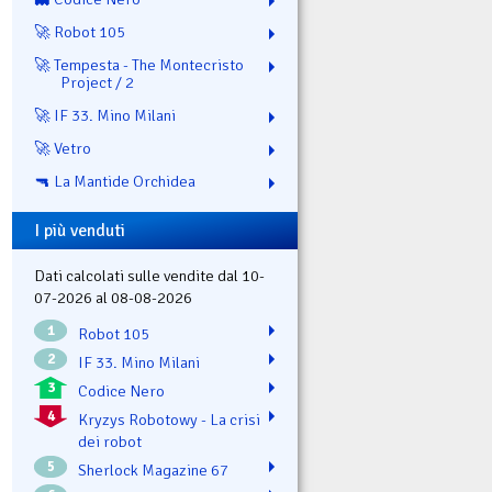
🚀 Robot 105
🚀 Tempesta - The Montecristo
Project / 2
🚀 IF 33. Mino Milani
🚀 Vetro
🔫 La Mantide Orchidea
I più venduti
Dati calcolati sulle vendite dal 10-
07-2026 al 08-08-2026
1
Robot 105
2
IF 33. Mino Milani
3
Codice Nero
4
Kryzys Robotowy - La crisi
dei robot
5
Sherlock Magazine 67