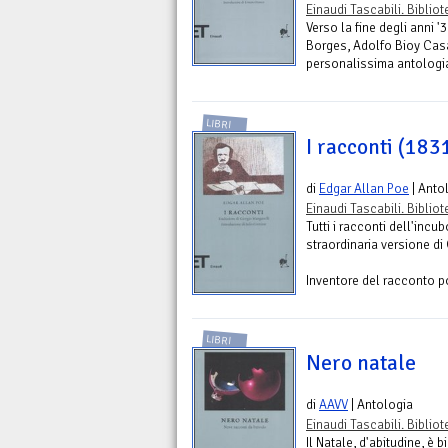
Einaudi Tascabili. Biblio
Verso la fine degli anni '
Borges, Adolfo Bioy Casa
personalissima antologia 
LIBRI
I racconti (183
di
Edgar Allan Poe
| Anto
Einaudi Tascabili. Biblio
Tutti i racconti dell'incu
straordinaria versione 
Inventore del racconto po
LIBRI
Nero natale
di
AAVV
| Antologia
Einaudi Tascabili. Biblio
Il Natale, d'abitudine, è 