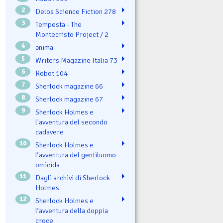
2
Delos Science Fiction 278
3
Tempesta - The
Montecristo Project / 2
4
ənima
5
Writers Magazine Italia 73
6
Robot 104
7
Sherlock magazine 66
8
Sherlock magazine 67
9
Sherlock Holmes e
l'avventura del secondo
cadavere
10
Sherlock Holmes e
l’avventura del gentiluomo
omicida
11
Dagli archivi di Sherlock
Holmes
12
Sherlock Holmes e
l’avventura della doppia
croce