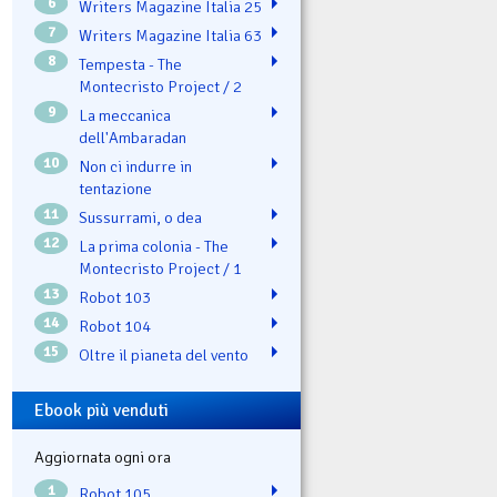
6
Writers Magazine Italia 25
7
Writers Magazine Italia 63
8
Tempesta - The
Montecristo Project / 2
9
La meccanica
dell'Ambaradan
10
Non ci indurre in
tentazione
11
Sussurrami, o dea
12
La prima colonia - The
Montecristo Project / 1
13
Robot 103
14
Robot 104
15
Oltre il pianeta del vento
Ebook più venduti
Aggiornata ogni ora
1
Robot 105