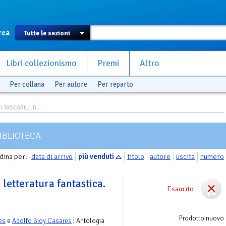
rca
Libri collezionismo
Premi
Altro
Per collana
Per autore
Per reparto
TASCABILI. B...
IBLIOTECA
dina per:
data di arrivo
più venduti
titolo
autore
uscita
numero
 letteratura fantastica.
Esaurito
Prodotto nuovo
es
e
Adolfo Bioy Casares
| Antologia