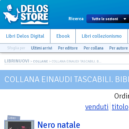
Ricerca
Libri Delos Digital
Ebook
Libri collezionismo
Sfoglia per
Ultimi arrivi
Per editore
Per collana
Per autore
LIBRINUOVI
>
COLLANE
> COLLANA EINAUDI TASCABILI. B...
COLLANA EINAUDI TASCABILI. BI
Ordi
venduti
titolo
LIBRI
Nero natale