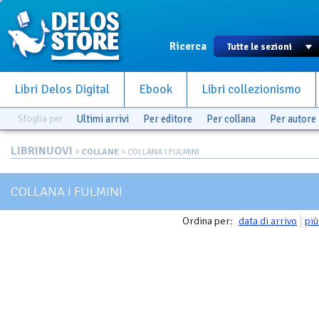
Ricerca
Libri Delos Digital
Ebook
Libri collezionismo
Sfoglia per
Ultimi arrivi
Per editore
Per collana
Per autore
LIBRINUOVI
>
COLLANE
> COLLANA I FULMINI
COLLANA I FULMINI
Ordina per:
data di arrivo
più