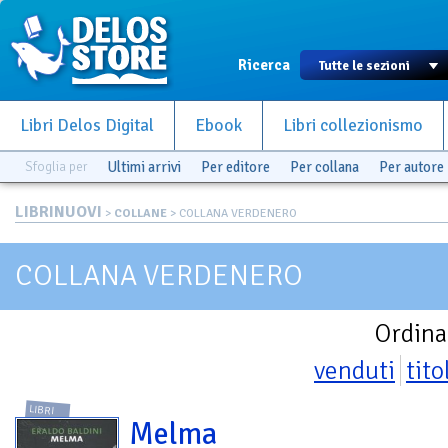
Ricerca
Libri Delos Digital
Ebook
Libri collezionismo
Sfoglia per
Ultimi arrivi
Per editore
Per collana
Per autore
LIBRINUOVI
>
COLLANE
> COLLANA VERDENERO
COLLANA VERDENERO
Ordina
venduti
tito
LIBRI
Melma