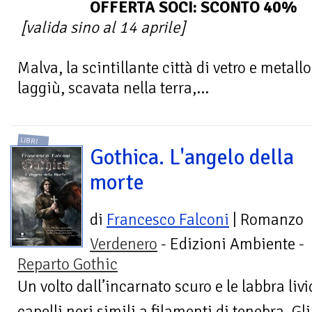
OFFERTA SOCI: SCONTO 40%
[valida sino al 14 aprile]
Malva, la scintillante città di vetro e metall
laggiù, scavata nella terra,...
LIBRI
Gothica. L'angelo della
morte
di
Francesco Falconi
| Romanzo
Verdenero
- Edizioni Ambiente -
Reparto Gothic
Un volto dall’incarnato scuro e le labbra livi
capelli neri simili a filamenti di tenebra. G