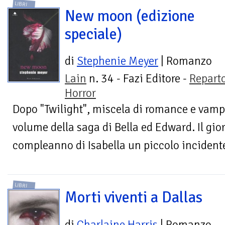
LIBRI
New moon (edizione
speciale)
di
Stephenie Meyer
| Romanzo
Lain
n. 34 - Fazi Editore -
Repart
Horror
Dopo "Twilight", miscela di romance e vampir
volume della saga di Bella ed Edward. Il gio
compleanno di Isabella un piccolo incidente
LIBRI
Morti viventi a Dallas
di
Charlaine Harris
| Romanzo