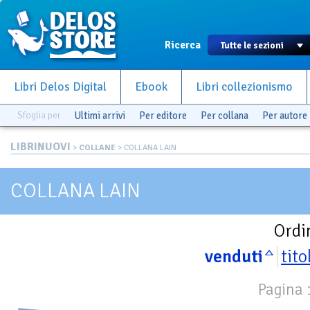
Ricerca
Libri Delos Digital
Ebook
Libri collezionismo
Sfoglia per
Ultimi arrivi
Per editore
Per collana
Per autore
LIBRINUOVI
>
COLLANE
> COLLANA LAIN
COLLANA LAIN
Ordi
venduti
tito
Pagina 1