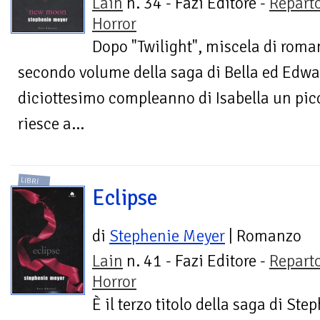
Lain
n. 34 - Fazi Editore -
Repart
Horror
Dopo "Twilight", miscela di roman
secondo volume della saga di Bella ed Edwar
diciottesimo compleanno di Isabella un pic
riesce a...
LIBRI
Eclipse
di
Stephenie Meyer
| Romanzo
Lain
n. 41 - Fazi Editore -
Repart
Horror
È il terzo titolo della saga di St