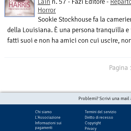
Lain
n. 57 - Fazi Editore -
Repart
Horror
Sookie Stockhouse fa la camerier
della Louisiana. È una persona tranquilla e r
fatti suoi e non ha amici con cui uscire, non
Pagina 1
Problemi? Scrivi una mail
Chi siamo
Termini del servizio
L'Associazione
Diritto di recesso
Informazioni sui
Copyright
pagamenti
Privacy