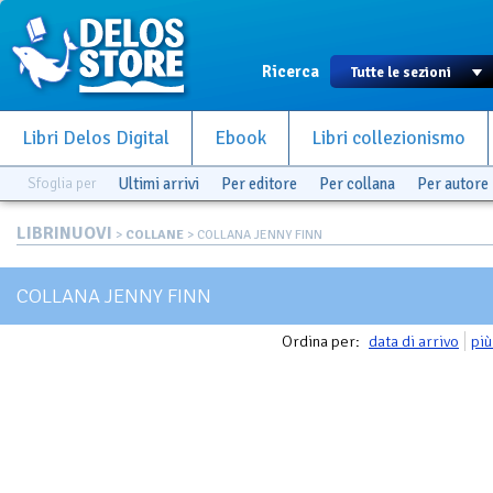
Ricerca
Libri Delos Digital
Ebook
Libri collezionismo
Sfoglia per
Ultimi arrivi
Per editore
Per collana
Per autore
LIBRINUOVI
>
COLLANE
> COLLANA JENNY FINN
COLLANA JENNY FINN
Ordina per:
data di arrivo
più