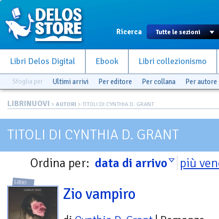
Ricerca
Libri Delos Digital
Ebook
Libri collezionismo
Sfoglia per
Ultimi arrivi
Per editore
Per collana
Per autore
LIBRINUOVI
>
AUTORI
> TITOLI DI CYNTHIA D. GRANT
TITOLI DI CYNTHIA D. GRANT
Ordina per:
data di arrivo
più ven
LIBRI
Zio vampiro