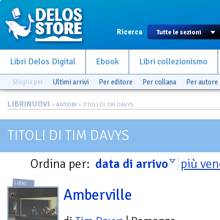
Ricerca
Libri Delos Digital
Ebook
Libri collezionismo
Sfoglia per
Ultimi arrivi
Per editore
Per collana
Per autore
LIBRINUOVI
>
AUTORI
> TITOLI DI TIM DAVYS
TITOLI DI TIM DAVYS
Ordina per:
data di arrivo
più ven
LIBRI
Amberville