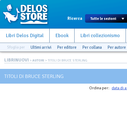
Ricerca
Libri Delos Digital
Ebook
Libri collezionismo
Sfoglia per
Ultimi arrivi
Per editore
Per collana
Per autore
LIBRINUOVI
>
AUTORI
> TITOLI DI BRUCE STERLING
TITOLI DI BRUCE STERLING
Ordina per:
data di a