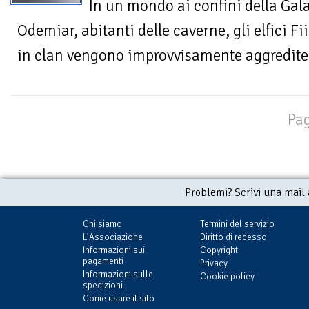
In un mondo ai confini della Galas
Odemiar, abitanti delle caverne, gli elfici Fiia
in clan vengono improvvisamente aggredite 
Pag
Problemi? Scrivi una mail
Chi siamo
Termini del servizio
L'Associazione
Diritto di recesso
Informazioni sui
Copyright
pagamenti
Privacy
Informazioni sulle
Cookie policy
spedizioni
Come usare il sito