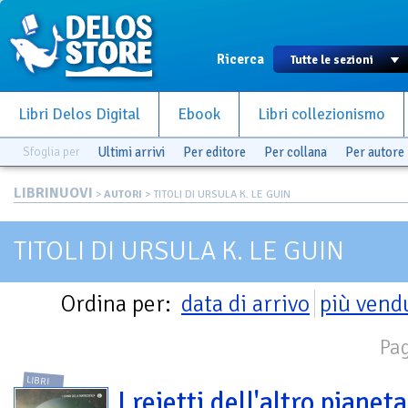
Ricerca
Libri Delos Digital
Ebook
Libri collezionismo
Sfoglia per
Ultimi arrivi
Per editore
Per collana
Per autore
LIBRINUOVI
>
AUTORI
> TITOLI DI URSULA K. LE GUIN
TITOLI DI URSULA K. LE GUIN
Ordina per:
data di arrivo
più vend
Pag
LIBRI
I reietti dell'altro pianeta