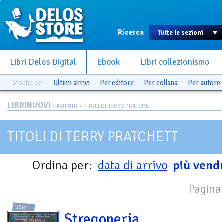
Ricerca
Libri Delos Digital
Ebook
Libri collezionismo
Sfoglia per
Ultimi arrivi
Per editore
Per collana
Per autore
LIBRINUOVI
>
AUTORI
> TITOLI DI TERRY PRATCHETT
TITOLI DI TERRY PRATCHETT
Ordina per:
data di arrivo
più vend
Pagina 
LIBRI
Stregoneria