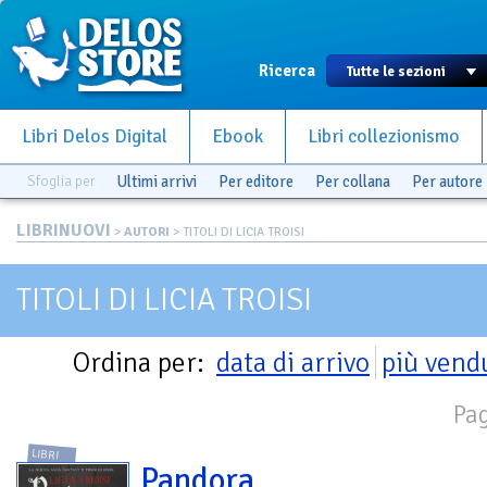
Ricerca
Libri Delos Digital
Ebook
Libri collezionismo
Sfoglia per
Ultimi arrivi
Per editore
Per collana
Per autore
LIBRINUOVI
>
AUTORI
> TITOLI DI LICIA TROISI
TITOLI DI LICIA TROISI
Ordina per:
data di arrivo
più vend
Pag
LIBRI
Pandora