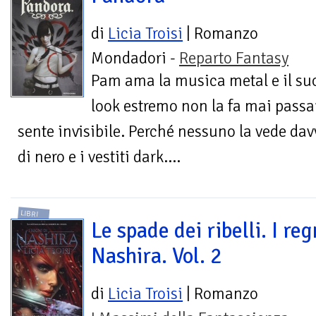
di
Licia Troisi
| Romanzo
Mondadori -
Reparto Fantasy
Pam ama la musica metal e il su
look estremo non la fa mai passar
sente invisibile. Perché nessuno la vede davve
di nero e i vestiti dark....
LIBRI
Le spade dei ribelli. I reg
Nashira. Vol. 2
di
Licia Troisi
| Romanzo