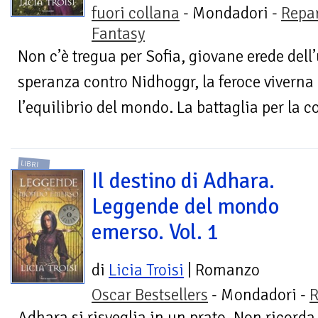
fuori collana
- Mondadori -
Repa
Fantasy
Non c’è tregua per Sofia, giovane erede dell
speranza contro Nidhoggr, la feroce viverna
l’equilibrio del mondo. La battaglia per la c
LIBRI
Il destino di Adhara.
Leggende del mondo
emerso. Vol. 1
di
Licia Troisi
| Romanzo
Oscar Bestsellers
- Mondadori -
R
Adhara si risveglia in un prato. Non ricorda