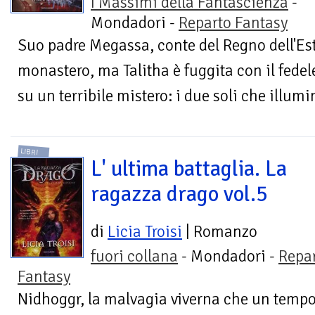
I Massimi della Fantascienza
-
Mondadori -
Reparto Fantasy
Suo padre Megassa, conte del Regno dell'Est
monastero, ma Talitha è fuggita con il fedel
su un terribile mistero: i due soli che illumin
LIBRI
L' ultima battaglia. La
ragazza drago vol.5
di
Licia Troisi
| Romanzo
fuori collana
- Mondadori -
Repa
Fantasy
Nidhoggr, la malvagia viverna che un tempo