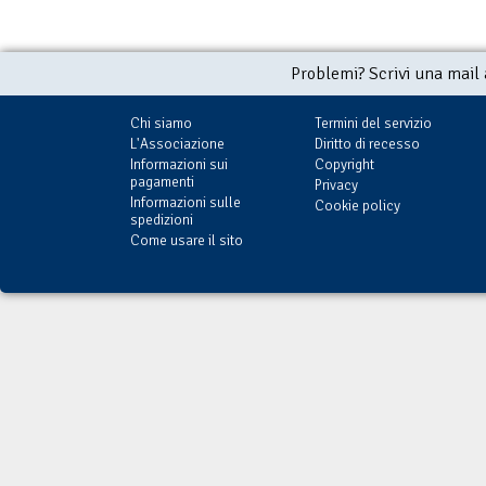
Problemi? Scrivi una mail
Chi siamo
Termini del servizio
L'Associazione
Diritto di recesso
Informazioni sui
Copyright
pagamenti
Privacy
Informazioni sulle
Cookie policy
spedizioni
Come usare il sito