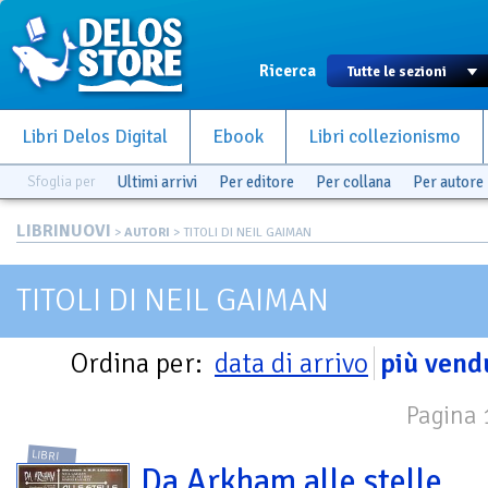
Ricerca
Libri Delos Digital
Ebook
Libri collezionismo
Sfoglia per
Ultimi arrivi
Per editore
Per collana
Per autore
LIBRINUOVI
>
AUTORI
> TITOLI DI NEIL GAIMAN
TITOLI DI NEIL GAIMAN
Ordina per:
data di arrivo
più vend
Pagina 1
LIBRI
Da Arkham alle stelle.