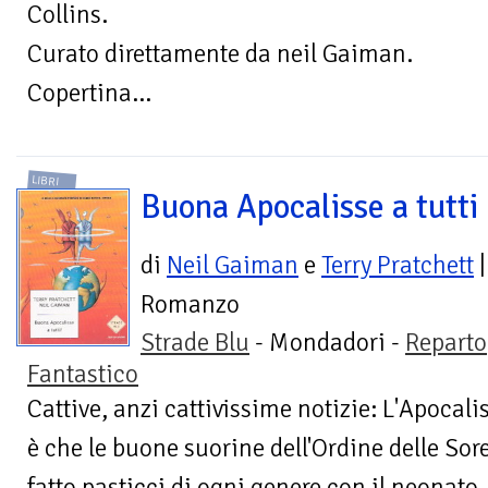
Collins.
Curato direttamente da neil Gaiman.
Copertina...
LIBRI
Buona Apocalisse a tutti
di
Neil Gaiman
e
Terry Pratchett
|
Romanzo
Strade Blu
- Mondadori -
Reparto
Fantastico
Cattive, anzi cattivissime notizie: L'Apocalis
è che le buone suorine dell'Ordine delle So
fatto pasticci di ogni genere con il neonato..