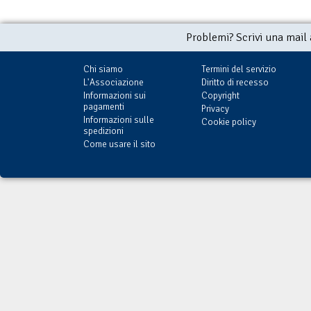
Problemi? Scrivi una mail
Chi siamo
Termini del servizio
L'Associazione
Diritto di recesso
Informazioni sui
Copyright
pagamenti
Privacy
Informazioni sulle
Cookie policy
spedizioni
Come usare il sito