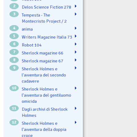
2
Delos Science Fiction 278
3
Tempesta - The
Montecristo Project / 2
4
ənima
5
Writers Magazine Italia 73
6
Robot 104
7
Sherlock magazine 66
8
Sherlock magazine 67
9
Sherlock Holmes e
l'avventura del secondo
cadavere
10
Sherlock Holmes e
l’avventura del gentiluomo
omicida
11
Dagli archivi di Sherlock
Holmes
12
Sherlock Holmes e
l’avventura della doppia
croce