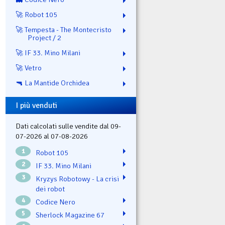
🚀 Robot 105
🚀 Tempesta - The Montecristo
Project / 2
🚀 IF 33. Mino Milani
🚀 Vetro
🔫 La Mantide Orchidea
I più venduti
Dati calcolati sulle vendite dal 09-
07-2026 al 07-08-2026
1
Robot 105
2
IF 33. Mino Milani
3
Kryzys Robotowy - La crisi
dei robot
4
Codice Nero
5
Sherlock Magazine 67