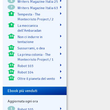
6
Writers Magazine Italia 25
7
Writers Magazine Italia 63
8
Tempesta - The
Montecristo Project / 2
9
La meccanica
dell'Ambaradan
10
Non ci indurre in
tentazione
11
Sussurrami, o dea
12
La prima colonia - The
Montecristo Project / 1
13
Robot 103
14
Robot 104
15
Oltre il pianeta del vento
Ebook più venduti
Aggiornata ogni ora
1
Robot 105