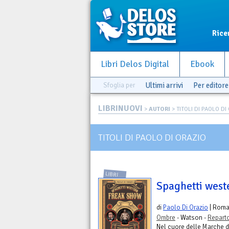
Rice
Libri Delos Digital
Ebook
Sfoglia per
Ultimi arrivi
Per editore
LIBRINUOVI
>
AUTORI
> TITOLI DI PAOLO DI
TITOLI DI PAOLO DI ORAZIO
LIBRI
Spaghetti west
di
Paolo Di Orazio
| Rom
Ombre
- Watson -
Repart
Nel cuore delle Marche d