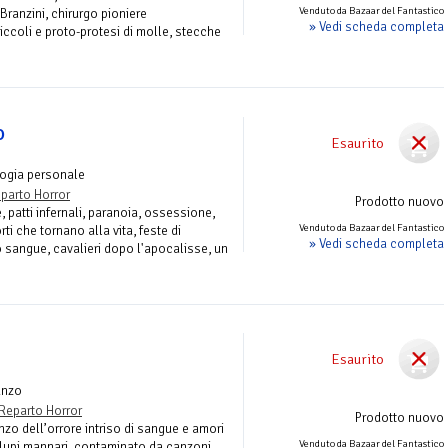
Venduto da Bazaar del Fantastico
ranzini, chirurgo pioniere
» Vedi scheda completa
biccoli e proto-protesi di molle, stecche
o
Esaurito
logia personale
parto Horror
Prodotto nuovo
patti infernali, paranoia, ossessione,
Venduto da Bazaar del Fantastico
ti che tornano alla vita, feste di
» Vedi scheda completa
sangue, cavalieri dopo l'apocalisse, un
Esaurito
anzo
Reparto Horror
Prodotto nuovo
zo dell’orrore intriso di sangue e amori
Venduto da Bazaar del Fantastico
di lupi mannari, contaminato da canzoni