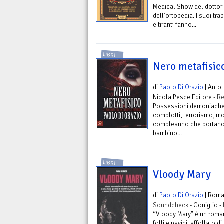
Medical Show del dottor B
dell'ortopedia. I suoi tra
e tiranti fanno...
LIBRI
Nero metafisic
di
Paolo Di Orazio
| Anto
Nicola Pesce Editore -
Re
Possessioni demoniache, 
complotti, terrorismo, mor
compleanno che portano 
bambino...
LIBRI
Vloody Mary
di
Paolo Di Orazio
| Rom
Soundcheck
- Coniglio -
“Vloody Mary” è un roman
folli e pavidi, affollato 