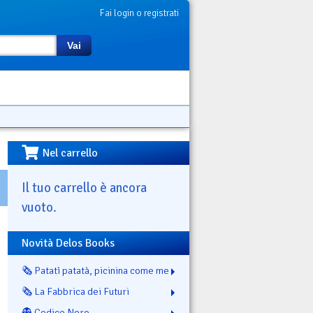
Fai login o registrati
Vai
Nel carrello
Il tuo carrello è ancora
vuoto.
Novità Delos Books
🗞️ Patatì patatà, picinina come me
🗞️ La Fabbrica dei Futuri
👻 Codice Nero