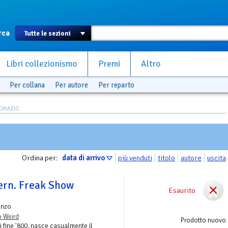
rca
Libri collezionismo
Premi
Altro
Per collana
Per autore
Per reparto
 ORAZIO
Ordina per:
data di arrivo
più venduti
titolo
autore
uscita
ern. Freak Show
Esaurito
anzo
o Weird
Prodotto nuovo
i fine '800, nasce casualmente il