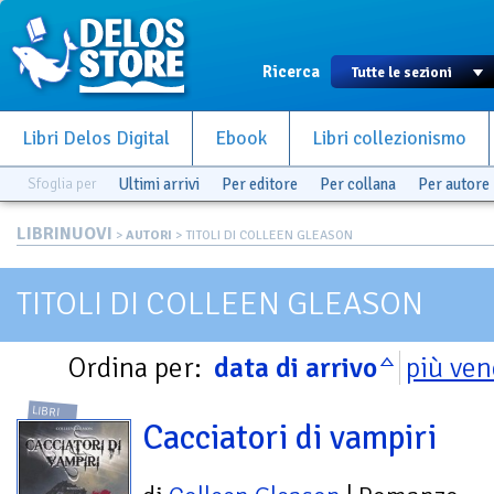
Ricerca
Libri Delos Digital
Ebook
Libri collezionismo
Sfoglia per
Ultimi arrivi
Per editore
Per collana
Per autore
LIBRINUOVI
>
AUTORI
> TITOLI DI COLLEEN GLEASON
TITOLI DI COLLEEN GLEASON
Ordina per:
data di arrivo
più ven
LIBRI
Cacciatori di vampiri