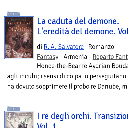
LIBRI
La caduta del demone.
L'eredità del demone. Vol
di
R. A. Salvatore
| Romanzo
Fantasy
- Armenia -
Reparto Fant
Honce-the-Bear re Aydrian Boudab
agli incubi; i sensi di colpa lo perseguitano 
ha dovuto sopprimere il probo re Danube, mar
LIBRI
I re degli orchi. Transizio
Vol. 1