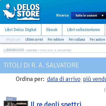
Ricerca
Libri Delos Digital
Ebook
Libri collezionismo
Sfoglia per
Ultimi arrivi
Per editore
Per collana
Per autore
LIBRINUOVI
>
AUTORI
> TITOLI DI R. A. SALVATORE
TITOLI DI R. A. SALVATORE
Ordina per:
data di arrivo
più vend
LIBRI
Il re degli spettri.