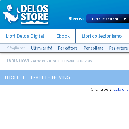
Ricerca
Libri Delos Digital
Ebook
Libri collezionismo
Sfoglia per
Ultimi arrivi
Per editore
Per collana
Per autore
LIBRINUOVI
>
AUTORI
> TITOLI DI ELISABETH HOVING
TITOLI DI ELISABETH HOVING
Ordina per:
data di a