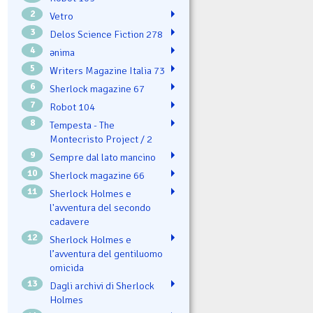
2
Vetro
3
Delos Science Fiction 278
4
ənima
5
Writers Magazine Italia 73
6
Sherlock magazine 67
7
Robot 104
8
Tempesta - The
Montecristo Project / 2
9
Sempre dal lato mancino
10
Sherlock magazine 66
11
Sherlock Holmes e
l'avventura del secondo
cadavere
12
Sherlock Holmes e
l’avventura del gentiluomo
omicida
13
Dagli archivi di Sherlock
Holmes