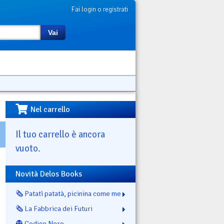
Fai login o registrati
Vai
Nel carrello
Il tuo carrello è ancora
vuoto.
Novità Delos Books
🗞️ Patatì patatà, picinina come me
🗞️ La Fabbrica dei Futuri
👻 Codice Nero