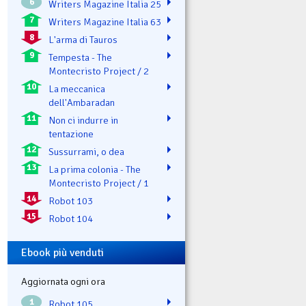
6
Writers Magazine Italia 25
7
Writers Magazine Italia 63
8
L'arma di Tauros
9
Tempesta - The
Montecristo Project / 2
10
La meccanica
dell'Ambaradan
11
Non ci indurre in
tentazione
12
Sussurrami, o dea
13
La prima colonia - The
Montecristo Project / 1
14
Robot 103
15
Robot 104
Ebook più venduti
Aggiornata ogni ora
1
Robot 105