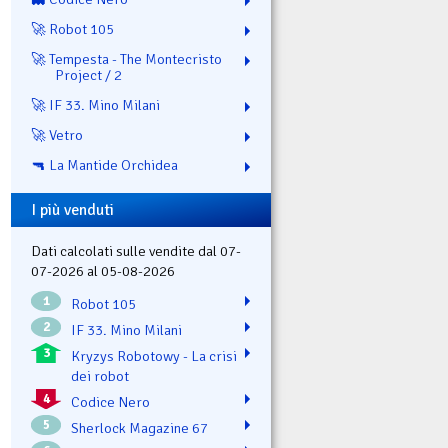
🚀 Robot 105
🚀 Tempesta - The Montecristo
Project / 2
🚀 IF 33. Mino Milani
🚀 Vetro
🔫 La Mantide Orchidea
I più venduti
Dati calcolati sulle vendite dal 07-
07-2026 al 05-08-2026
1
Robot 105
2
IF 33. Mino Milani
3
Kryzys Robotowy - La crisi
dei robot
4
Codice Nero
5
Sherlock Magazine 67