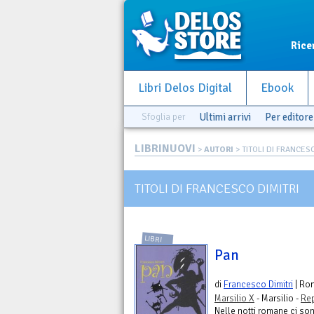
Rice
Libri Delos Digital
Ebook
Sfoglia per
Ultimi arrivi
Per editore
LIBRINUOVI
>
AUTORI
> TITOLI DI FRANCES
TITOLI DI FRANCESCO DIMITRI
LIBRI
Pan
di
Francesco Dimitri
| Ro
Marsilio X
- Marsilio -
Rep
Nelle notti romane ci so