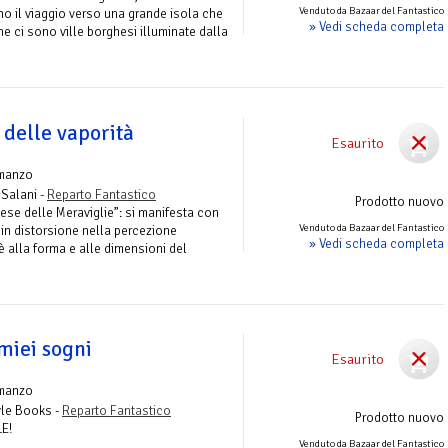
Venduto da Bazaar del Fantastico
no il viaggio verso una grande isola che
» Vedi scheda completa
ne ci sono ville borghesi illuminate dalla
 delle vaporità
Esaurito
manzo
 Salani -
Reparto Fantastico
Prodotto nuovo
ese delle Meraviglie”: si manifesta con
Venduto da Bazaar del Fantastico
 in distorsione nella percezione
» Vedi scheda completa
è alla forma e alle dimensioni del
miei sogni
Esaurito
manzo
yle Books -
Reparto Fantastico
Prodotto nuovo
E!
Venduto da Bazaar del Fantastico