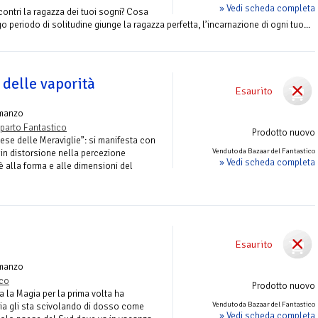
» Vedi scheda completa
ntri la ragazza dei tuoi sogni? Cosa
periodo di solitudine giunge la ragazza perfetta, l’incarnazione di ogni tuo...
 delle vaporità
Esaurito
manzo
parto Fantastico
Prodotto nuovo
ese delle Meraviglie”: si manifesta con
Venduto da Bazaar del Fantastico
 in distorsione nella percezione
» Vedi scheda completa
è alla forma e alle dimensioni del
Esaurito
manzo
ico
Prodotto nuovo
 la Magia per la prima volta ha
Venduto da Bazaar del Fantastico
nzia gli sta scivolando di dosso come
» Vedi scheda completa