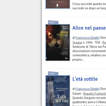
Cosa succede quanto inco
succede se dopo un lungo 
LIBRI
Alice nel paese
di
Francesco Dimitri
| Ro
Teadue
n. 2934 - TEA -
Re
Sindrome di “Alice nel Pa
allucinazioni consistenti
somestetica, relativa cio
proprio...
LIBRI
L'età sottile
di
Francesco Dimitri
| Ro
Salani -
Reparto Fantast
Quando Gregorio incontra
quattordici anni e l'infa