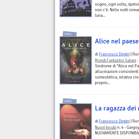
sogno, ogni volta, ripeto
non c'è. Nelle notti roma
luna...
LIBRI
Alice nel paese
di
Francesco Dimitri
| Ro
Mondi Fantastici Salani
-
Sindrome di “Alice nel Pa
allucinazioni consistenti
somestetica, relativa cio
proprio...
LIBRI
La ragazza dei 
di
Francesco Dimitri
| Ro
Nuovi Incubi
n. 4 - Gargo
NUOVAMENTE DISPONIBIL