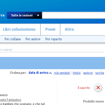
rca
Libri collezionismo
Premi
Altro
Per collana
Per autore
Per reparto
CO DIMITRI
Ordina per:
data di arrivo
più venduti
titolo
autore
uscita
Esaurito
manzo
arto Fantastico
Prodotto nuovo
no bambini che sognano, e che nel