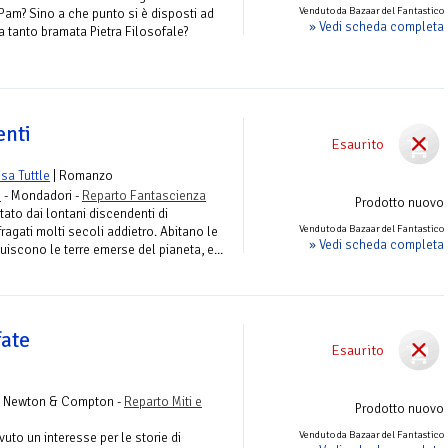
Venduto da Bazaar del Fantastico
e Pam? Sino a che punto si è disposti ad
» Vedi scheda completa
la tanto bramata Pietra Filosofale?
enti
Esaurito
isa Tuttle
| Romanzo
s
- Mondadori -
Reparto Fantascienza
Prodotto nuovo
itato dai lontani discendenti di
Venduto da Bazaar del Fantastico
ufragati molti secoli addietro. Abitano le
» Vedi scheda completa
tuiscono le terre emerse del pianeta, e...
fate
Esaurito
 Newton & Compton -
Reparto Miti e
Prodotto nuovo
Venduto da Bazaar del Fantastico
to un interesse per le storie di