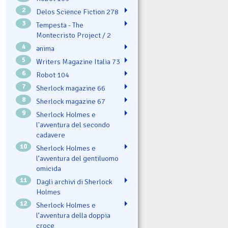
2
Delos Science Fiction 278
3
Tempesta - The
Montecristo Project / 2
4
ənima
5
Writers Magazine Italia 73
6
Robot 104
7
Sherlock magazine 66
8
Sherlock magazine 67
9
Sherlock Holmes e
l'avventura del secondo
cadavere
10
Sherlock Holmes e
l’avventura del gentiluomo
omicida
11
Dagli archivi di Sherlock
Holmes
12
Sherlock Holmes e
l’avventura della doppia
croce