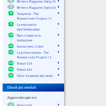
6
Writers Magazine Italia 25
7
Writers Magazine Italia 63
8
Tempesta - The
Montecristo Project / 2
9
La meccanica
dell'Ambaradan
10
Non ci indurre in
tentazione
11
Sussurrami, o dea
12
La prima colonia - The
Montecristo Project / 1
13
Robot 103
14
Robot 104
15
Oltre il pianeta del vento
Ebook più venduti
Aggiornata ogni ora
1
Robot 105