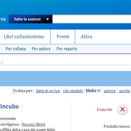
rca
Libri collezionismo
Premi
Altro
Per collana
Per autore
Per reparto
TLE
Ordina per:
data di arrivo
più venduti
titolo
autore
uscita
'incubo
Esaurito
 personale
zioni Hypnos -
Reparto Weird
Prodotto nuovo
offitta della casa dei sogni delle