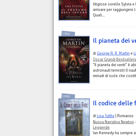
litigiose sorelle Sylvia 
arrivare per raggiungere 
Quali...
LIBRI
Il pianeta dei v
di
George R. R. Martin
e
L
Oscar Grandi Bestseller
"Il pianeta dei venti" è ab
astronauti terrestri lì na
miriadi di isole che costi
LIBRI
Il codice delle 
di
Lisa Tuttle
| Romanzo
Nuova Narrativa Newton
-
Leggende
Ian Kennedy ha sempre avu