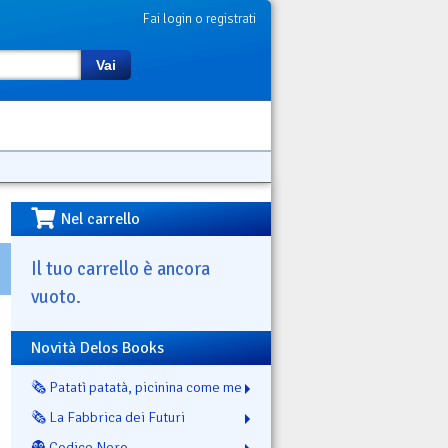
Fai login o registrati
Vai
Nel carrello
Il tuo carrello è ancora
vuoto.
Novità Delos Books
🗞️ Patatì patatà, picinina come me
🗞️ La Fabbrica dei Futuri
👻 Codice Nero