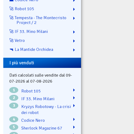
🚀 Robot 105
🚀 Tempesta - The Montecristo
Project / 2
🚀 IF 33. Mino Milani
🚀 Vetro
🔫 La Mantide Orchidea
I più venduti
Dati calcolati sulle vendite dal 09-
07-2026 al 07-08-2026
1
Robot 105
2
IF 33. Mino Milani
3
Kryzys Robotowy - La crisi
dei robot
4
Codice Nero
5
Sherlock Magazine 67