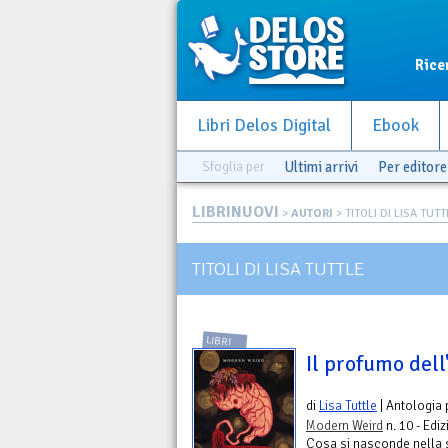
Rice
Libri Delos Digital
Ebook
Sfoglia per
Ultimi arrivi
Per editore
LIBRINUOVI
>
AUTORI
> TITOLI DI LISA TUT
TITOLI DI LISA TUTTLE
LIBRI
Il profumo dell
di
Lisa Tuttle
| Antologia
Modern Weird
n. 10 - Edi
Cosa si nasconde nella s