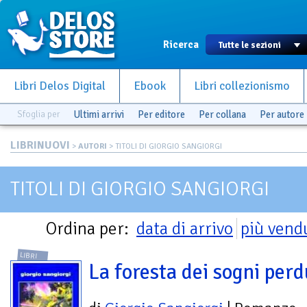
Ricerca
Libri Delos Digital
Ebook
Libri collezionismo
Sfoglia per
Ultimi arrivi
Per editore
Per collana
Per autore
LIBRINUOVI
>
AUTORI
> TITOLI DI GIORGIO SANGIORGI
TITOLI DI GIORGIO SANGIORGI
Ordina per:
data di arrivo
più vend
LIBRI
La foresta dei sogni perd