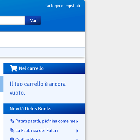
Fai login o registrati
Vai
Nel carrello
Il tuo carrello è ancora
vuoto.
Novità Delos Books
🗞️ Patatì patatà, picinina come me
🗞️ La Fabbrica dei Futuri
👻 Codice Nero