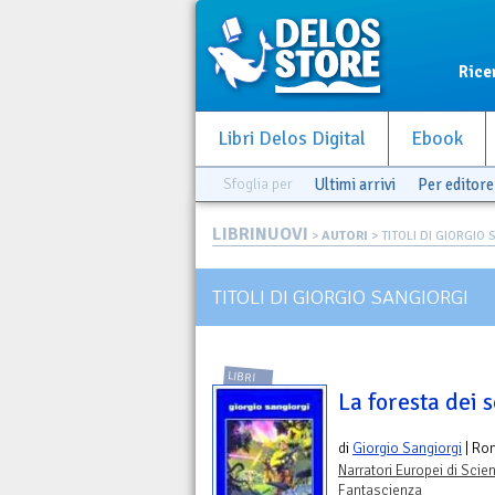
Rice
Libri Delos Digital
Ebook
Sfoglia per
Ultimi arrivi
Per editore
LIBRINUOVI
>
AUTORI
> TITOLI DI GIORGIO
TITOLI DI GIORGIO SANGIORGI
LIBRI
La foresta dei 
di
Giorgio Sangiorgi
| Ro
Narratori Europei di Scie
Fantascienza