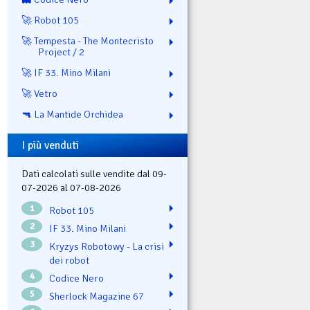
🚀 Robot 105
🚀 Tempesta - The Montecristo
Project / 2
🚀 IF 33. Mino Milani
🚀 Vetro
🔫 La Mantide Orchidea
I più venduti
Dati calcolati sulle vendite dal 09-
07-2026 al 07-08-2026
1
Robot 105
2
IF 33. Mino Milani
3
Kryzys Robotowy - La crisi
dei robot
4
Codice Nero
5
Sherlock Magazine 67