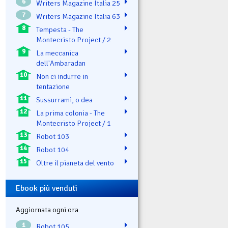
6
Writers Magazine Italia 25
7
Writers Magazine Italia 63
8
Tempesta - The
Montecristo Project / 2
9
La meccanica
dell'Ambaradan
10
Non ci indurre in
tentazione
11
Sussurrami, o dea
12
La prima colonia - The
Montecristo Project / 1
13
Robot 103
14
Robot 104
15
Oltre il pianeta del vento
Ebook più venduti
Aggiornata ogni ora
1
Robot 105