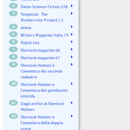
2
Delos Science Fiction 278
3
Tempesta - The
Montecristo Project / 2
4
ənima
5
Writers Magazine Italia 73
6
Robot 104
7
Sherlock magazine 66
8
Sherlock magazine 67
9
Sherlock Holmes e
l'avventura del secondo
cadavere
10
Sherlock Holmes e
l’avventura del gentiluomo
omicida
11
Dagli archivi di Sherlock
Holmes
12
Sherlock Holmes e
l’avventura della doppia
croce