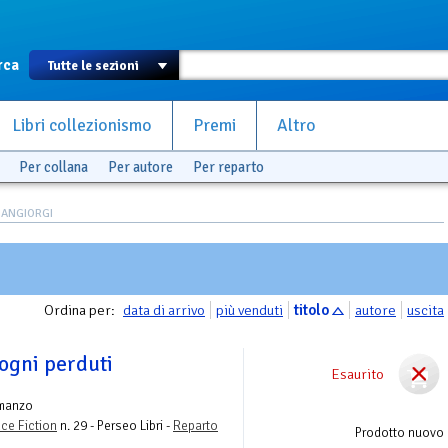
rca
Libri collezionismo
Premi
Altro
Per collana
Per autore
Per reparto
 SANGIORGI
Ordina per:
data di arrivo
più venduti
titolo
autore
uscita
sogni perduti
Esaurito
manzo
nce Fiction
n. 29 - Perseo Libri -
Reparto
Prodotto nuovo