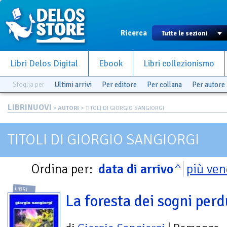
Ricerca
Libri Delos Digital
Ebook
Libri collezionismo
Sfoglia per
Ultimi arrivi
Per editore
Per collana
Per autore
LIBRINUOVI
>
AUTORI
> TITOLI DI GIORGIO SANGIORGI
TITOLI DI GIORGIO SANGIORGI
Ordina per:
data di arrivo
più ven
LIBRI
La foresta dei sogni perd