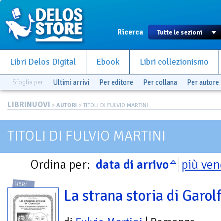
Ricerca
Libri Delos Digital
Ebook
Libri collezionismo
Sfoglia per
Ultimi arrivi
Per editore
Per collana
Per autore
LIBRINUOVI
>
AUTORI
> TITOLI DI FULVIO MARTINI
TITOLI DI FULVIO MARTINI
Ordina per:
data di arrivo
più ven
LIBRI
La strana storia di Garol