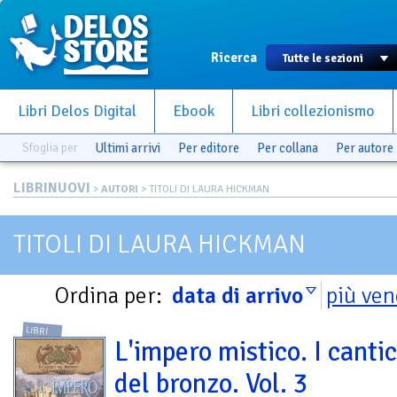
Ricerca
Libri Delos Digital
Ebook
Libri collezionismo
Sfoglia per
Ultimi arrivi
Per editore
Per collana
Per autore
LIBRINUOVI
>
AUTORI
> TITOLI DI LAURA HICKMAN
TITOLI DI LAURA HICKMAN
Ordina per:
data di arrivo
più ven
LIBRI
L'impero mistico. I cantic
del bronzo. Vol. 3