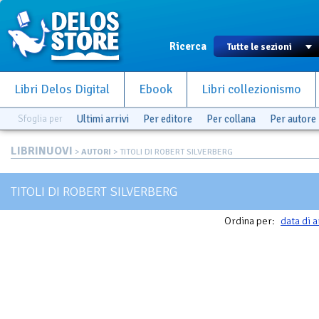
Ricerca
Libri Delos Digital
Ebook
Libri collezionismo
Sfoglia per
Ultimi arrivi
Per editore
Per collana
Per autore
LIBRINUOVI
>
AUTORI
> TITOLI DI ROBERT SILVERBERG
TITOLI DI ROBERT SILVERBERG
Ordina per:
data di a