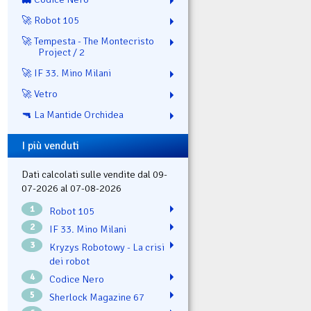
🚀 Robot 105
🚀 Tempesta - The Montecristo
Project / 2
🚀 IF 33. Mino Milani
🚀 Vetro
🔫 La Mantide Orchidea
I più venduti
Dati calcolati sulle vendite dal 09-
07-2026 al 07-08-2026
1
Robot 105
2
IF 33. Mino Milani
3
Kryzys Robotowy - La crisi
dei robot
4
Codice Nero
5
Sherlock Magazine 67