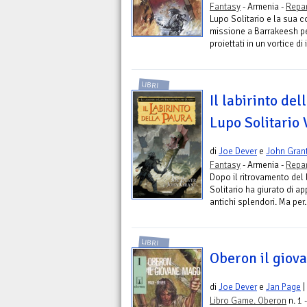
Fantasy
- Armenia -
Repar
Lupo Solitario e la sua c
missione a Barrakeesh per
proiettati in un vortice di i
LIBRI
Il labirinto de
Lupo Solitario 
di
Joe Dever
e
John Gran
Fantasy
- Armenia -
Repar
Dopo il ritrovamento del
Solitario ha giurato di ap
antichi splendori. Ma per..
LIBRI
Oberon il giov
di
Joe Dever
e
Jan Page
|
Libro Game. Oberon
n. 1 