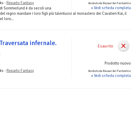
ks -
Reparto Fantasy
Venduto da Bazaar del Fantastico
» Vedi scheda completa
i di Sommerlund è da secoli una
i del regno mandare i loro figli più talentuosi al monastero dei Cavalieri Kai, il
l loro...
 Traversata infernale.
Esaurito
2
Prodotto nuovo
ks -
Reparto Fantasy
Venduto da Bazaar del Fantastico
» Vedi scheda completa