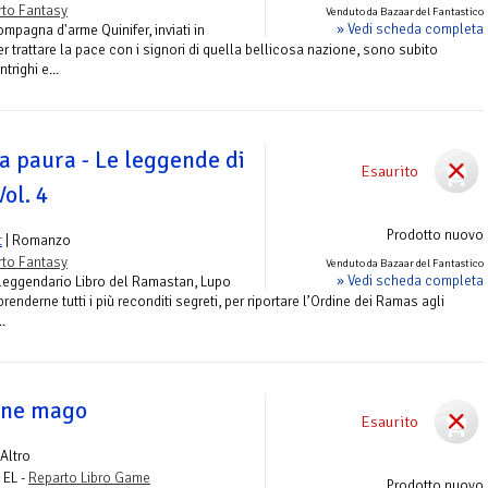
to Fantasy
Venduto da Bazaar del Fantastico
» Vedi scheda completa
ompagna d'arme Quinifer, inviati in
 trattare la pace con i signori di quella bellicosa nazione, sono subito
ntrighi e...
lla paura - Le leggende di
Esaurito
Vol. 4
Prodotto nuovo
t
| Romanzo
to Fantasy
Venduto da Bazaar del Fantastico
» Vedi scheda completa
 leggendario Libro del Ramastan, Lupo
prenderne tutti i più reconditi segreti, per riportare l’Ordine dei Ramas agli
.
ane mago
Esaurito
 Altro
- EL -
Reparto Libro Game
Prodotto nuovo