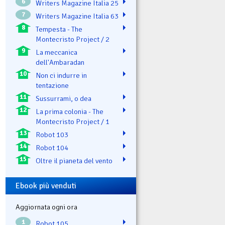
6
Writers Magazine Italia 25
7
Writers Magazine Italia 63
8
Tempesta - The
Montecristo Project / 2
9
La meccanica
dell'Ambaradan
10
Non ci indurre in
tentazione
11
Sussurrami, o dea
12
La prima colonia - The
Montecristo Project / 1
13
Robot 103
14
Robot 104
15
Oltre il pianeta del vento
Ebook più venduti
Aggiornata ogni ora
1
Robot 105