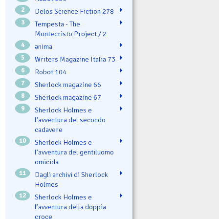
2
Delos Science Fiction 278
3
Tempesta - The
Montecristo Project / 2
4
ənima
5
Writers Magazine Italia 73
6
Robot 104
7
Sherlock magazine 66
8
Sherlock magazine 67
9
Sherlock Holmes e
l'avventura del secondo
cadavere
10
Sherlock Holmes e
l’avventura del gentiluomo
omicida
11
Dagli archivi di Sherlock
Holmes
12
Sherlock Holmes e
l’avventura della doppia
croce