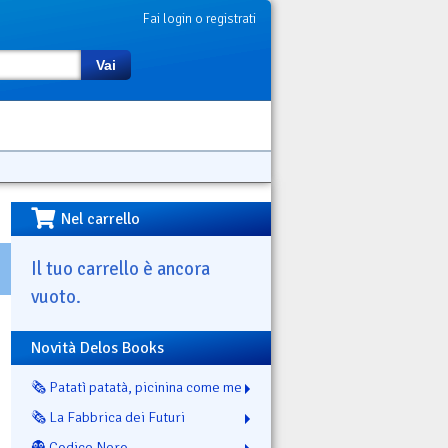
Fai login o registrati
Vai
Nel carrello
Il tuo carrello è ancora
vuoto.
Novità Delos Books
🗞️ Patatì patatà, picinina come me
🗞️ La Fabbrica dei Futuri
👻 Codice Nero