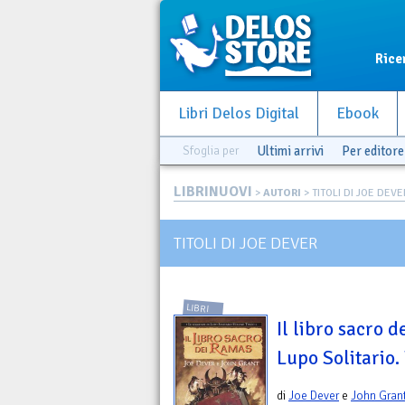
Rice
Libri Delos Digital
Ebook
Sfoglia per
Ultimi arrivi
Per editore
LIBRINUOVI
>
AUTORI
> TITOLI DI JOE DEVE
TITOLI DI JOE DEVER
LIBRI
Il libro sacro 
Lupo Solitario. 
di
Joe Dever
e
John Gran