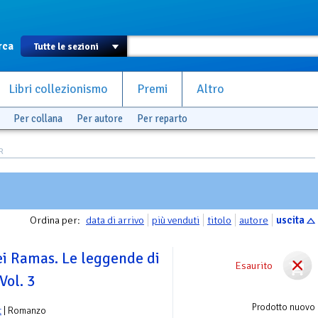
rca
Libri collezionismo
Premi
Altro
Per collana
Per autore
Per reparto
R
Ordina per:
data di arrivo
più venduti
titolo
autore
uscita
dei Ramas. Le leggende di
Esaurito
Vol. 3
Prodotto nuovo
t
| Romanzo