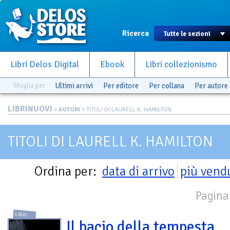
Ricerca
Libri Delos Digital
Ebook
Libri collezionismo
Sfoglia per
Ultimi arrivi
Per editore
Per collana
Per autore
LIBRINUOVI
>
AUTORI
> TITOLI DI LAURELL K. HAMILTON
TITOLI DI LAURELL K. HAMILTON
Ordina per:
data di arrivo
più vend
Pagina 
LIBRI
Il bacio della tempesta